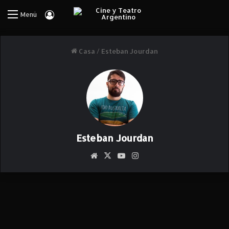
Iniciar Sesión
Menú
Casa
/
Esteban Jourdan
Esteban Jourdan
Siti
X
Yo
Ins
o
uT
ta
we
ub
gr
b
e
am