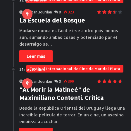
22 noviembre
Esteban Jourdan
0
323
La Escuela del Bosque
Mudarse nunca es fácil e irse a otro país menos
aún, sumando ambas cosas y potenciado por el
desarraigo se…
Leer más
Festival Internacional de Cine de Mar del Plata
21 noviembre
Esteban Jourdan
0
399
“Al Morir la Matineé” de
Maximiliano Contenti. Crítica
Desde la República Oriental del Uruguay llega una
increíble película de terror. En un cine, un asesino
empieza a acechar…