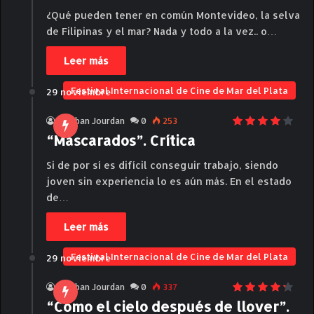
¿Qué pueden tener en común Montevideo, la selva
de Filipinas y el mar? Nada y todo a la vez.. o…
Leer más
Festival Internacional de Cine de Mar del Plata
29 noviembre
Esteban Jourdan
0
253
“Mascarados”. Crítica
Si de por sí es difícil conseguir trabajo, siendo
joven sin experiencia lo es aún más. En el estado
de…
Leer más
Festival Internacional de Cine de Mar del Plata
29 noviembre
Esteban Jourdan
0
337
“Como el cielo después de llover”.