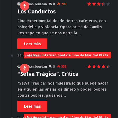
Esteban Jourdan
0
289
Los Conductos
Cine experimental desde tierras cafeteras, con
psicodelia y violencia. Opera prima de Camilo
Restrepo en que se nos narra la…
Leer más
Festival Internacional de Cine de Mar del Plata
23 noviembre
Esteban Jourdan
0
359
“Selva Trágica”. Crítica
“Selva Trágica” nos muestra lo que puede hacer
en alguien las ansias de dinero y poder, pobres
contra pobres, paisanos…
Leer más
Festival Internacional de Cine de Mar del Plata