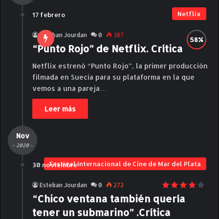
Netflix
17 febrero
Esteban Jourdan
0
387
“Punto Rojo” de Netflix. Crítica
Netflix estrenó “Punto Rojo”, la primer producción
filmada en Suecia para su plataforma en la que
vemos a una pareja…
Leer más
Nov
- 2020 -
Festival Internacional de Cine de Mar del Plata
30 noviembre
Esteban Jourdan
0
272
“Chico ventana también quería
tener un submarino” .Crítica