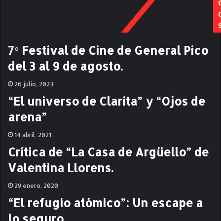
i
á
a
n
r
O
e
j
n
e
7° Festival de Cine de General Pico
o
d
del 3 al 9 de agosto.
v
a
a
.
26 julio, 2023
d
C
a
r
“El universo de Clarita” y “Ojos de
,
í
arena”
c
t
r
i
14 abril, 2021
i
c
t
a
Crítica de “La Casa de Argüello” de
i
.
Valentina Llorens.
c
a
29 enero, 2020
.
“El refugio atómico”: Un escape a
lo seguro