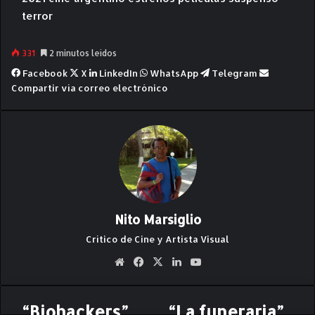
terror
331
2 minutos leídos
Facebook
X
LinkedIn
WhatsApp
Telegram
Compartir vía correo electrónico
Nito Marsiglio
Crítico de Cine y Artista Visual
Siti
Fa
X
Lin
Yo
o
ce
ke
uT
we
bo
dIn
ub
“Biohackers”.
“La funeraria”
“
“
b
ok
e