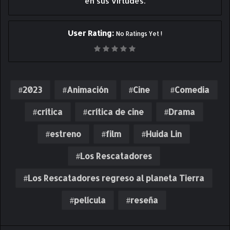
en sus virtudes.
User Rating:
No Ratings Yet !
2023
Animación
Cine
Comedia
crítica
crítica de cine
Drama
estreno
film
Huida Lin
Los Rescatadores
Los Rescatadores regreso al planeta Tierra
película
reseña