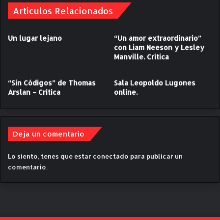
i
Artículos Relacionados
ú
g
,
i
u
Un lugar lejano
“Un amor extraordinario”
d
n
con Liam Neeson y Lesley
a
a
Manville. Crítica
p
t
o
r
r
a
“Sin Códigos” de Thomas
Sala Leopoldo Lugones
M
g
Arslan – Crítica
online.
a
e
r
d
t
i
í
a
Deja un comentario
n
m
A
o
Lo siento, tenés que estar
conectado
para publicar un
r
n
comentario.
i
s
a
t
s
r
.
u
C
o