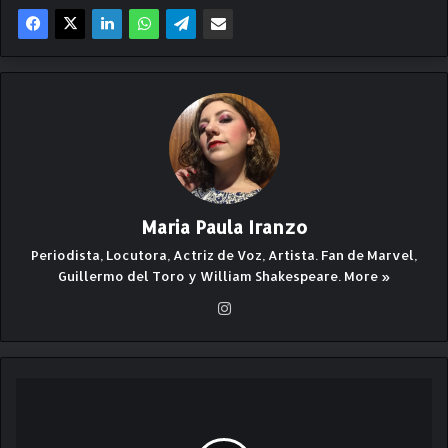
Maria Paula Iranzo
Periodista, Locutora, Actriz de Voz, Artista. Fan de Marvel,
Guillermo del Toro y William Shakespeare.
More »
Ins
ta
gr
am
E
s
t