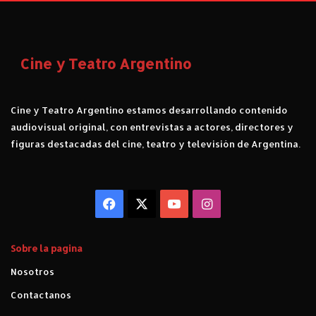
r
"
í
t
i
Cine y Teatro Argentino
c
a
.
Cine y Teatro Argentino estamos desarrollando contenido
audiovisual original, con entrevistas a actores, directores y
figuras destacadas del cine, teatro y televisión de Argentina.
Facebook
X
YouTube
Instagram
Sobre la pagina
Nosotros
Contactanos