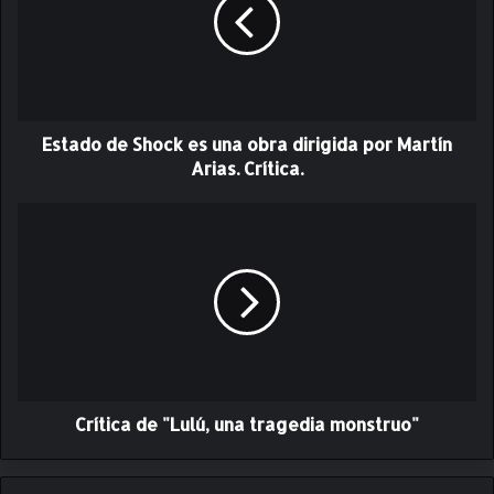
a
d
o
d
e
S
Estado de Shock es una obra dirigida por Martín
h
o
Arias. Crítica.
c
k
C
e
r
s
í
u
t
n
i
a
c
o
a
b
d
r
e
a
Crítica de "Lulú, una tragedia monstruo"
"
d
L
i
u
r
l