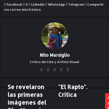
Facebook
X
LinkedIn
WhatsApp
Telegram
Compartir
vía correo electrónico
Nito Marsiglio
Crítico de Cine y Artista Visual
Siti
Fa
X
Lin
Yo
o
ce
ke
uT
we
bo
dIn
ub
Se revelaron
"El Rapto".
S
"
b
ok
e
e
E
las primeras
Crítica
r
l
e
imágenes del
R
v
a