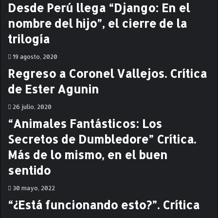
e
Desde Perú llega “Django: En el
n
nombre del hijo”, el cierre de la
e
s
trilogía
d
e
19 agosto, 2020
l
Regreso a Coronel Vallejos. Crítica
f
i
de Ester Agunin
l
m
26 julio, 2020
M
“Animales Fantásticos: Los
e
n
Secretos de Dumbledore” Crítica.
s
Más de lo mismo, en el buen
a
j
sentido
e
e
30 mayo, 2022
n
“¿Está funcionando esto?”. Crítica
u
n