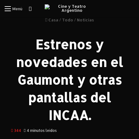
Iniciar Sesión
Menú
Casa
/
Todo
/
Noticias
Estrenos y
novedades en el
Gaumont y otras
pantallas del
INCAA.
344
4 minutos leídos