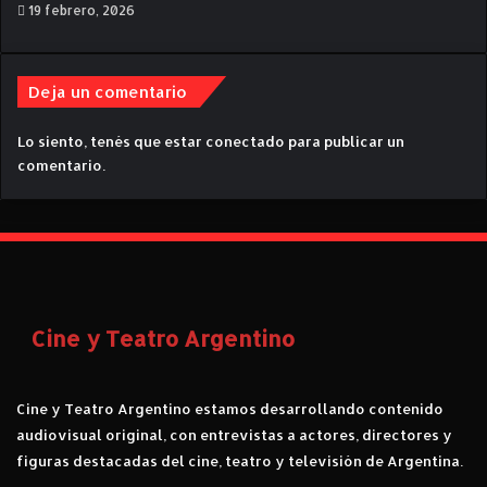
19 febrero, 2026
a
B
o
t
Deja un comentario
e
l
Lo siento, tenés que estar
conectado
para publicar un
l
comentario.
a
Cine y Teatro Argentino
Cine y Teatro Argentino estamos desarrollando contenido
audiovisual original, con entrevistas a actores, directores y
figuras destacadas del cine, teatro y televisión de Argentina.