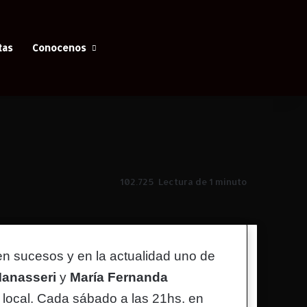
Facebook
X
YouTube
Instagram
Iniciar Sesión
Switch skin
Buscar
tas
Conocenos
102.725
Lectura de 1 minuto
en sucesos y en la actualidad uno de
Manasseri
y
María Fernanda
o local. Cada sábado a las 21hs. en