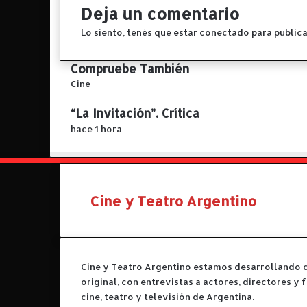
e
Deja un comentario
v
e
Lo siento, tenés que estar
conectado
para publica
n
t
Compruebe También
o
C
Cine
d
e
e
“La Invitación”. Crítica
r
A
r
hace 1 hora
n
a
i
r
m
e
e
Cine y Teatro Argentino
n
A
r
g
e
Cine y Teatro Argentino estamos desarrollando 
n
original, con entrevistas a actores, directores y
t
cine, teatro y televisión de Argentina.
i