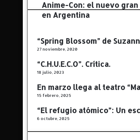
Anime-Con: el nuevo gran
A
b
e
g
o
n
r
k
en Argentina
i
a
m
m
e
-
“Spring Blossom” de Suzanne
C
27 noviembre, 2020
o
n
“C.H.U.E.C.O”. Crítica.
:
e
18 julio, 2023
l
n
En marzo llega al teatro “M
u
e
15 febrero, 2025
v
“El refugio atómico”: Un es
o
g
6 octubre, 2025
r
a
n