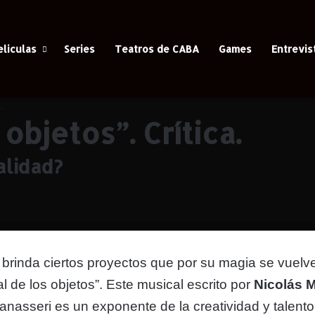
eliculas
Series
Teatros de CABA
Games
Entrevis
.
 objetos”. Crítica.
alidad?
brinda ciertos proyectos que por su magia se vuelv
al de los objetos”
. Este musical escrito por
Nicolás 
anasseri es un exponente de la creatividad y talent