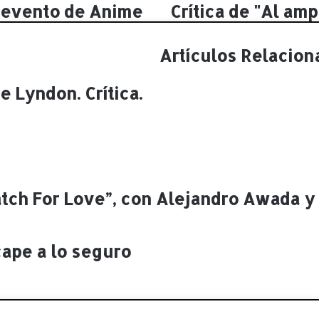
 evento de Anime
Crítica de "Al amp
C
r
í
Artículos Relacion
t
i
c
 Lyndon. Crítica.
a
d
e
"
A
l
a
atch For Love”, con Alejandro Awada y
m
p
a
cape a lo seguro
r
o
d
e
l