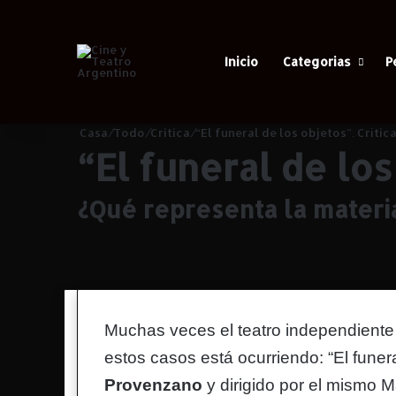
Inicio
Categorias
P
Casa
/
Todo
/
Critica
/
“El funeral de los objetos”. Crítica
“El funeral de los
¿Qué representa la materi
Muchas veces el teatro independiente 
estos casos está ocurriendo:
“El funer
Provenzano
y dirigido por el mismo M