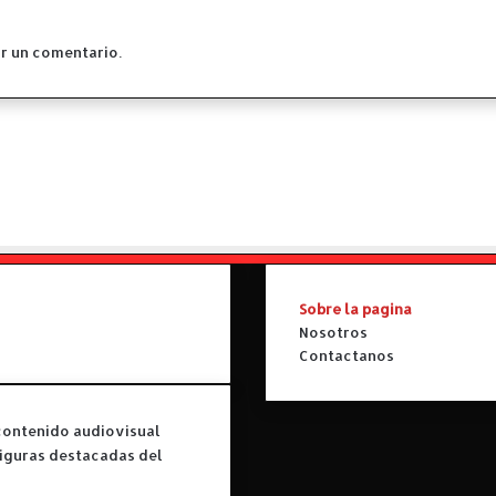
c
i
e
r un comentario.
l
o
"
Sobre la pagina
Nosotros
Contactanos
contenido audiovisual
 figuras destacadas del