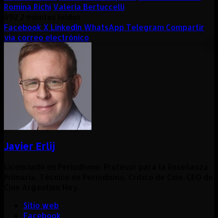
Romina Richi
Valeria Bertuccelli
692
2 minutos leídos
Facebook
X
LinkedIn
WhatsApp
Telegram
Compartir
vía correo electrónico
Javier Erlij
Licenciado en Periodismo, Profesor para la Enseñanza
Primaria, Técnico en Periodismo, Critico de Cine. CEO de
Cine Argentino Hoy.
Sitio web
Facebook