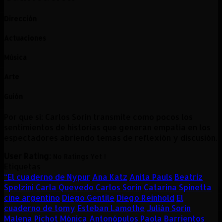
Dirección
Actuaciones
Música
Arte
Guión
Por que sí: Carlos Sorín transmite como pocos los
sentimientos de historias que generan empatía en los
espectadores abriendo temas de reflexión y discusión.
User Rating:
No Ratings Yet !
Etiquetas
“El cuaderno de Nypur
Ana Katz
Anita Pauls
Beatriz
Spelzini
Carla Quevedo
Carlos Sorín
Catarina Spinetta
cine argentino
Diego Gentile
Diego Reinhold
El
cuaderno de tomy
Esteban Lamothe
Julián Sorín
Malena Pichot
Mónica Antonópulos
Paola Barrientos