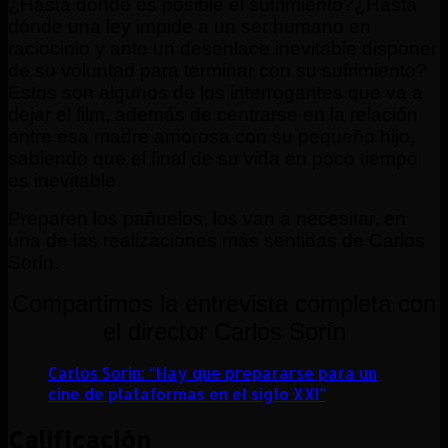
¿Hasta dónde es posible el sufrimiento?¿Hasta
dónde una ley impide a un ser humano en
raciocinio y ante un desenlace inevitable disponer
de su voluntad para terminar con su sufrimiento?
Estos son algunos de los interrogantes que va a
dejar el film, además de centrarse en la relación
entre esa madre amorosa con su pequeño hijo,
sabiendo que el final de su vida en poco tiempo
es inevitable.
Preparen los pañuelos, los van a necesitar, en
una de las realizaciones más sentidas de Carlos
Sorín.
Compartimos la entrevista completa con
el director Carlos Sorín
Carlos Sorín: “Hay que prepararse para un
cine de plataformas en el siglo XXI”
Calificación