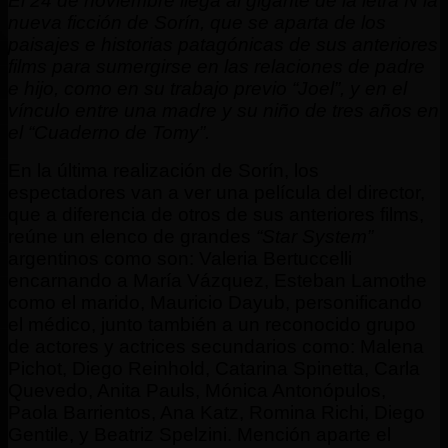
El 24 de noviembre llega al gigante de la letra N la
nueva ficción de Sorín, que se aparta de los
paisajes e historias patagónicas de sus anteriores
films para sumergirse en las relaciones de padre
e hijo, como en su trabajo previo “Joel”, y en el
vínculo entre una madre y su niño de tres años en
el “Cuaderno de Tomy”.
En la última realización de Sorín, los
espectadores van a ver una película del director,
que a diferencia de otros de sus anteriores films,
reúne un elenco de grandes
“Star System”
argentinos como son: Valeria Bertuccelli
encarnando a María Vázquez, Esteban Lamothe
como el marido, Mauricio Dayub, personificando
el médico, junto también a un reconocido grupo
de actores y actrices secundarios como: Malena
Pichot, Diego Reinhold, Catarina Spinetta, Carla
Quevedo, Anita Pauls, Mónica Antonópulos,
Paola Barrientos, Ana Katz, Romina Richi, Diego
Gentile, y Beatriz Spelzini. Mención aparte el