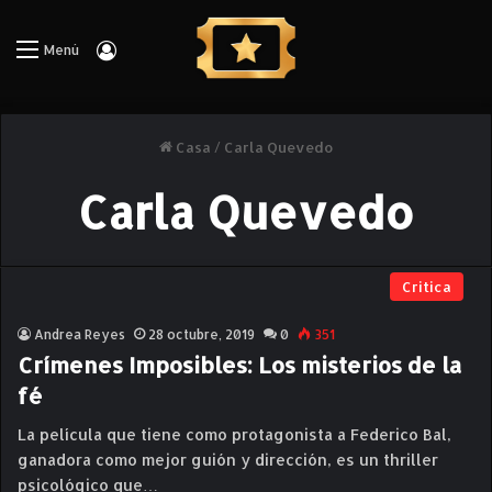
Iniciar Sesión
Menú
Casa
/
Carla Quevedo
Carla Quevedo
Critica
Andrea Reyes
28 octubre, 2019
0
351
Crímenes Imposibles: Los misterios de la
fé
La película que tiene como protagonista a Federico Bal,
ganadora como mejor guión y dirección, es un thriller
psicológico que…