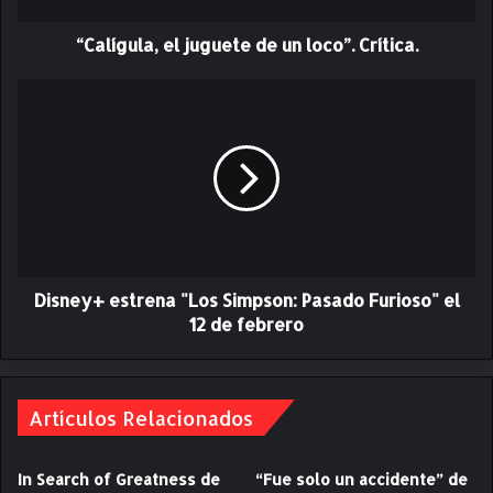
a
“Calígula, el juguete de un loco”. Crítica.
,
e
l
D
j
i
u
s
g
n
u
e
e
y
t
+
e
e
d
s
e
Disney+ estrena "Los Simpson: Pasado Furioso" el
t
u
r
12 de febrero
n
e
l
n
o
a
c
"
Artículos Relacionados
o
L
”
o
In Search of Greatness de
“Fue solo un accidente” de
.
s