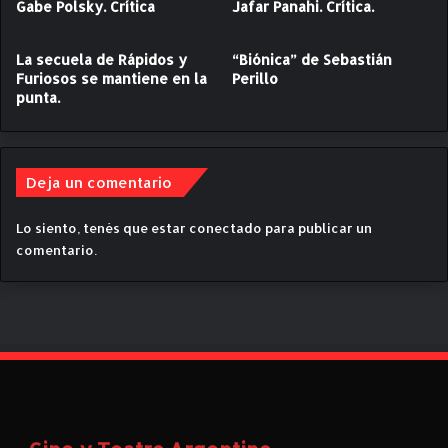
Gabe Polsky. Crítica
Jafar Panahi. Crítica.
C
S
r
i
í
m
La secuela de Rápidos y
“Biónica” de Sebastián
t
p
Furiosos se mantiene en la
Perillo
i
s
punta.
c
o
a
n
.
:
P
Deja un comentario
a
s
Lo siento, tenés que estar
conectado
para publicar un
a
comentario.
d
o
F
u
r
i
o
s
o