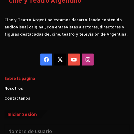
Cine y Teatro Argentino
"
e
l
Cine y Teatro Argentino estamos desarrollando contenido
1
2
audiovisual original, con entrevistas a actores, directores y
d
figuras destacadas del cine, teatro y televisión de Argentina.
e
f
e
b
Facebook
X
YouTube
Instagram
r
e
r
Sobre la pagina
o
Nosotros
Contactanos
Iniciar Sesión