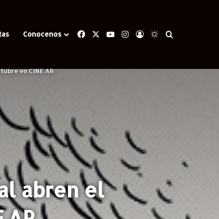
Facebook
X
YouTube
Instagram
Iniciar Sesión
Switch skin
Buscar
tas
Conocenos
ctubre en CINE.AR
al abren el
E.AR