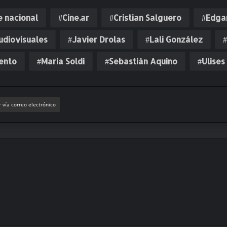
e nacional
Cine.ar
Cristian Salguero
Edga
Audiovisuales
Javier Drolas
Lali González
ento
Maria Soldi
Sebastián Aquino
Ulises
 vía correo electrónico