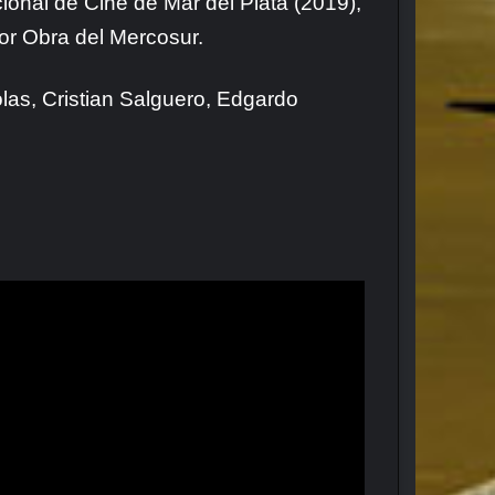
cional de Cine de Mar del Plata (2019),
or Obra del Mercosur.
olas, Cristian Salguero, Edgardo