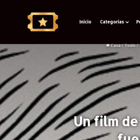
Inicio
Categorias
P
Casa
/
Todo
/
Un film de
fue