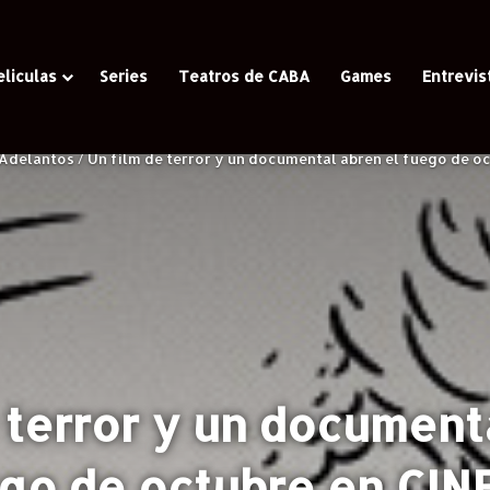
eliculas
Series
Teatros de CABA
Games
Entrevis
Adelantos
/
Un film de terror y un documental abren el fuego de o
 terror y un document
go de octubre en CIN