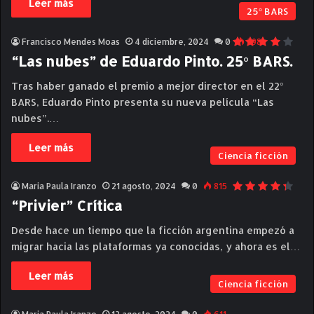
Leer más
25° BARS
Francisco Mendes Moas
4 diciembre, 2024
0
398
“Las nubes” de Eduardo Pinto. 25° BARS.
Tras haber ganado el premio a mejor director en el 22°
BARS, Eduardo Pinto presenta su nueva película “Las
nubes”.…
Leer más
Ciencia ficción
Maria Paula Iranzo
21 agosto, 2024
0
815
“Privier” Crítica
Desde hace un tiempo que la ficción argentina empezó a
migrar hacia las plataformas ya conocidas, y ahora es el…
Leer más
Ciencia ficción