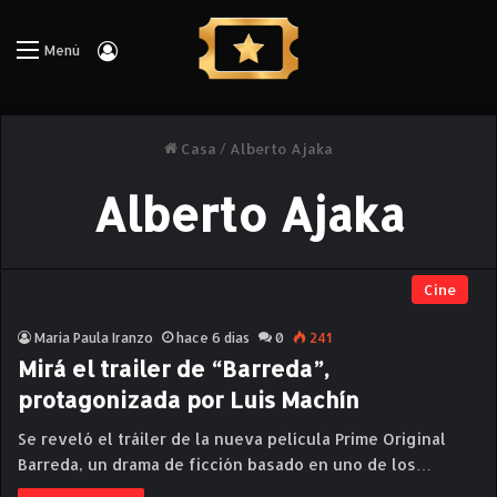
Iniciar Sesión
Menú
Casa
/
Alberto Ajaka
Alberto Ajaka
Cine
Maria Paula Iranzo
hace 6 días
0
241
Mirá el trailer de “Barreda”,
protagonizada por Luis Machín
Se reveló el tráiler de la nueva película Prime Original
Barreda, un drama de ficción basado en uno de los…