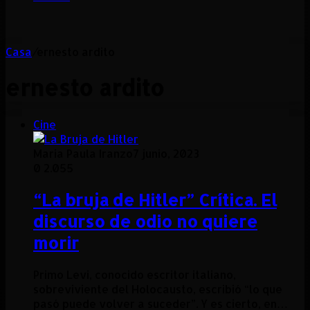
Casa
/
ernesto ardito
ernesto ardito
Cine
Maria Paula Iranzo
7 junio, 2023
0
2.055
“La bruja de Hitler” Crítica. El
discurso de odio no quiere
morir
Primo Levi, conocido escritor italiano,
sobreviviente del Holocausto, escribió “lo que
pasó puede volver a suceder”. Y es cierto, en…