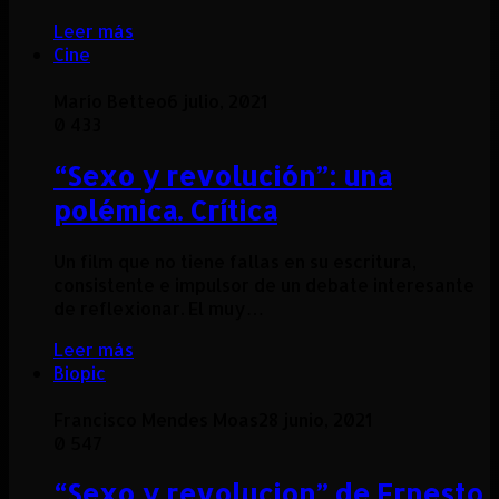
Leer más
Cine
Marío Betteo
6 julio, 2021
0
433
“Sexo y revolución”: una
polémica. Crítica
Un film que no tiene fallas en su escritura,
consistente e impulsor de un debate interesante
de reflexionar. El muy…
Leer más
Biopic
Francisco Mendes Moas
28 junio, 2021
0
547
“Sexo y revolucion” de Ernesto