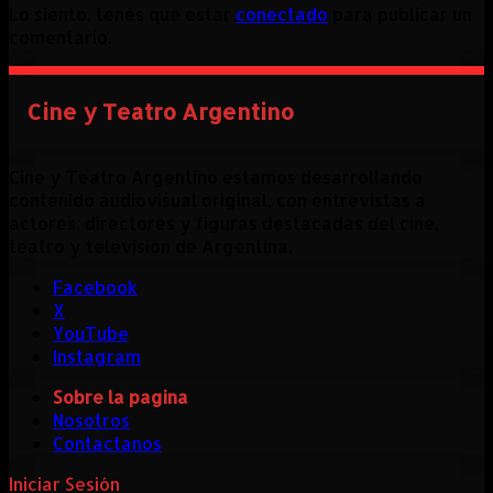
Lo siento, tenés que estar
conectado
para publicar un
comentario.
Cine y Teatro Argentino
Cine y Teatro Argentino estamos desarrollando
contenido audiovisual original, con entrevistas a
actores, directores y figuras destacadas del cine,
teatro y televisión de Argentina.
Facebook
X
YouTube
Instagram
Sobre la pagina
Nosotros
Contactanos
Iniciar Sesión