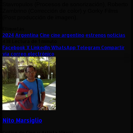
Stavropulos (Procesos de sonorización), Roberto
Zambrino (Corrección de color) y Gorky Films
(Post producción de imagen).
Etiquetas
2024
Argentina
Cine
cine argentino
estrenos
noticias
438
Lectura de 1 minuto
Facebook
X
LinkedIn
WhatsApp
Telegram
Compartir
vía correo electrónico
Nito Marsiglio
Crítico de Cine y Artista Visual