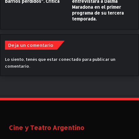
barrios perdidos”. Crítica
entrevistará a Dalma
e
Maradona en el primer
n
programa de su tercera
t
temporada.
e
”
.
Deja un comentario
Lo siento, tenés que estar
conectado
para publicar un
comentario.
Cine y Teatro Argentino