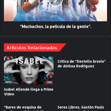
h
e
a
L
c
a
h
u
o
t
“Muchachos, la película de la gente”.
s
a
,
r
l
o
a
G
Artículos Relacionados
p
a
e
r
l
Crítica de “Destello bravío”
c
í
de Ainhoa Rodríguez
í
c
a
u
C
l
a
a
n
d
Isabel Allende llega a Prime
d
e
Video
e
l
l
a
“Bares de esquina de
Seres Libres, Gastón Pauls
a
g