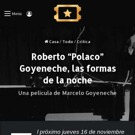
Iniciar Sesión
Menú
Casa
/
Todo
/
Critica
Roberto “Polaco”
Goyeneche, las formas
de la noche
Una película de Marcelo Goyeneche
l próximo jueves 16 de noviembre