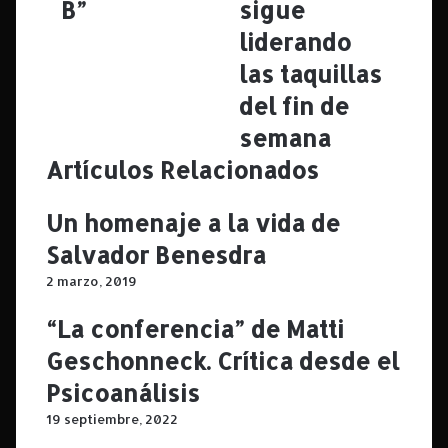
s
B”
l
sigue
t
é
liderando
r
f
e
o
las taquillas
n
n
del fin de
a
o
“
n
semana
R
e
Artículos Relacionados
i
g
t
r
a
o
Un homenaje a la vida de
,
2
Salvador Benesdra
l
"
a
s
2 marzo, 2019
d
i
o
g
“La conferencia” de Matti
B
u
Geschonneck. Crítica desde el
”
e
l
Psicoanálisis
i
19 septiembre, 2022
d
e