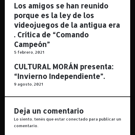
Los amigos se han reunido
r
a
porque es la ley de los
n
videojuegos de la antigua era
d
o
. Crítica de “Comando
l
Campeón”
a
s
5 febrero, 2021
t
a
CULTURAL MORÁN presenta:
q
“Invierno Independiente”.
u
i
9 agosto, 2021
l
l
a
s
Deja un comentario
d
Lo siento, tenés que estar
conectado
e
para publicar un
l
comentario.
f