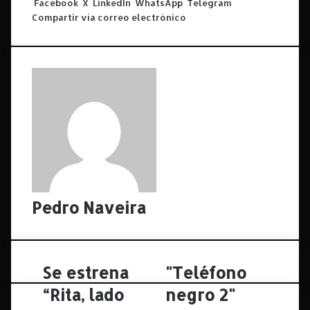
Facebook
X
LinkedIn
WhatsApp
Telegram
Compartir vía correo electrónico
Pedro Naveira
Se estrena
"Teléfono
S
"
e
T
“Rita, lado
negro 2"
e
e