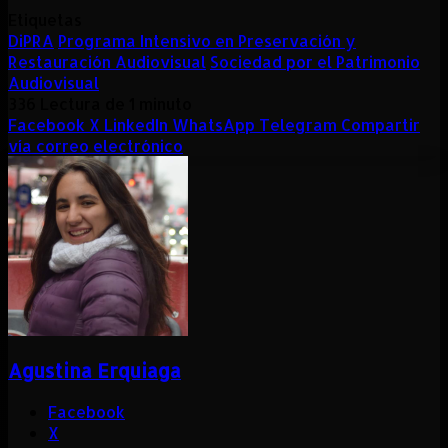
Etiquetas
DiPRA
Programa Intensivo en Preservación y
Restauración Audiovisual
Sociedad por el Patrimonio
Audiovisual
336
Lectura de 1 minuto
Facebook
X
LinkedIn
WhatsApp
Telegram
Compartir
vía correo electrónico
Agustina Erquiaga
Facebook
X