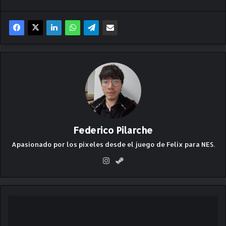
Federico Pilarche
Apasionado por los pixeles desde el juego de Felix para NES.
Ins
Ste
ta
am
gr
am
T
r
e