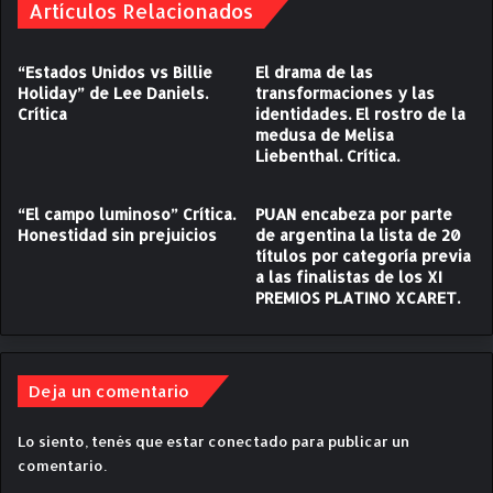
Artículos Relacionados
C
r
í
“Estados Unidos vs Billie
El drama de las
t
Holiday” de Lee Daniels.
transformaciones y las
i
Crítica
identidades. El rostro de la
c
medusa de Melisa
a
Liebenthal. Crítica.
“El campo luminoso” Crítica.
PUAN encabeza por parte
Honestidad sin prejuicios
de argentina la lista de 20
títulos por categoría previa
a las finalistas de los XI
PREMIOS PLATINO XCARET.
Deja un comentario
Lo siento, tenés que estar
conectado
para publicar un
comentario.