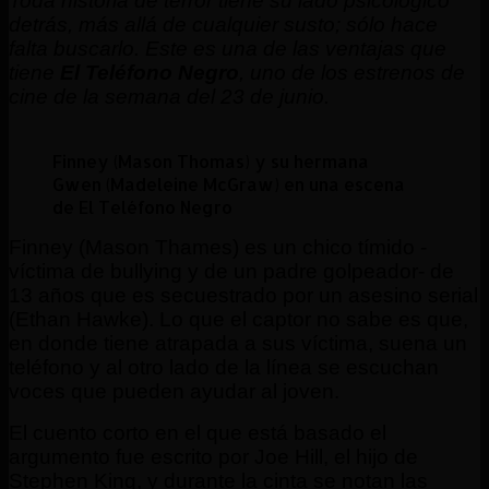
Toda historia de terror tiene su lado psicológico
detrás, más allá de cualquier susto; sólo hace
falta buscarlo. Este es una de las ventajas que
tiene
El Teléfono Negro
, uno de los estrenos de
cine de la semana del 23 de junio.
Finney (Mason Thomas) y su hermana
Gwen (Madeleine McGraw) en una escena
de El Teléfono Negro
Finney (Mason Thames) es un chico tímido -
víctima de bullying y de un padre golpeador- de
13 años que es secuestrado por un asesino serial
(Ethan Hawke). Lo que el captor no sabe es que,
en donde tiene atrapada a sus víctima, suena un
teléfono y al otro lado de la línea se escuchan
voces que pueden ayudar al joven.
El cuento corto en el que está basado el
argumento fue escrito por Joe Hill, el hijo de
Stephen King, y durante la cinta se notan las