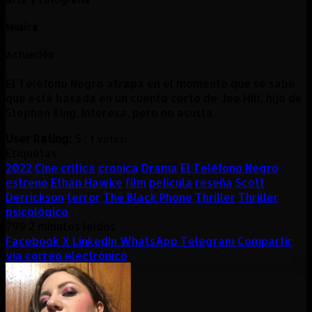
Música
Actuación
El Teléfono Negro atrapa en el momento que se sabe
que está basada en un cuento corto de Joe Hill, hijo de
Stephen King. Interesa, pero no asusta.
User Rating:
5
(
1
votes)
Etiquetas
2022
Cine
crítica
cronica
Drama
El Teléfono Negro
estreno
Ethan Hawke
film
película
reseña
Scott
Derrickson
terror
The Black Phone
Thriller
Thriller
psicológico
799
2 minutos leídos
Facebook
X
LinkedIn
WhatsApp
Telegram
Compartir
vía correo electrónico