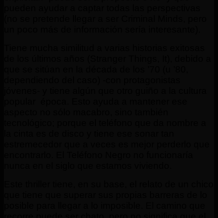
pueden ayudar a captar todas las perspectivas
(no se pretende llegar a ser Criminal Minds, pero
un poco más de información sería interesante).
Tiene mucha similitud a varias historias exitosas
de los últimos años (Stranger Things, It), debido a
que se sitúan en la década de los ’70 (u ’80,
dependiendo del caso) -con protagonistas
jóvenes- y tiene algún que otro guiño a la cultura
popular
época. Esto ayuda a mantener ese
aspecto no sólo macabro, sino también
tecnológico; porque el teléfono que da nombre a
la cinta es de disco y tiene ese sonar tan
estremecedor que a veces es mejor perderlo que
encontrarlo. El Teléfono Negro no funcionaría
nunca en el siglo que estamos viviendo.
Este thriller tiene, en su base, el relato de un chico
que tiene que superar sus propias barreras de lo
posible para llegar a lo imposible. El camino que
recorre puede ser chato, pero no significa que el