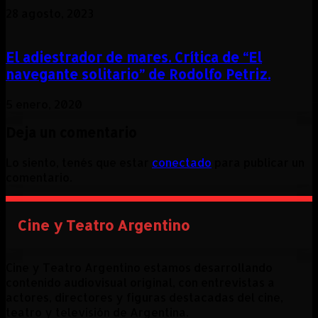
28 agosto, 2023
El adiestrador de mares. Crítica de “El
navegante solitario” de Rodolfo Petriz.
5 enero, 2020
Deja un comentario
Lo siento, tenés que estar
conectado
para publicar un
comentario.
Cine y Teatro Argentino
Cine y Teatro Argentino estamos desarrollando
contenido audiovisual original, con entrevistas a
actores, directores y figuras destacadas del cine,
teatro y televisión de Argentina.