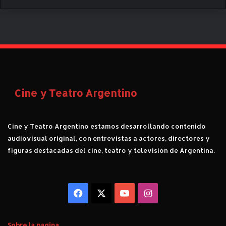
L
e
o
p
o
l
d
o
Cine y Teatro Argentino
J
a
c
Cine y Teatro Argentino estamos desarrollando contenido
i
n
audiovisual original, con entrevistas a actores, directores y
t
figuras destacadas del cine, teatro y televisión de Argentina.
o
,
V
i
Facebook
X
YouTube
Instagram
d
a
d
Sobre la pagina