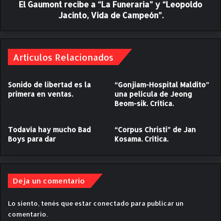
El Gaumont recibe a “La Funeraria” y “Leopoldo
r
e
Jacinto, Vida de Campeón”.
c
i
b
e
Artículos Relacionados
a
“
Sonido de libertad es la
“Gonjiam-Hospital Maldito”
L
primera en ventas.
una película de Jeong
a
Beom-sik. Crítica.
F
u
n
Todavía hay mucho Bad
“Corpus Christi” de Jan
e
Boys para dar
Kosama. Crítica.
r
a
r
i
Deja un comentario
a
”
Lo siento, tenés que estar
conectado
para publicar un
y
comentario.
“