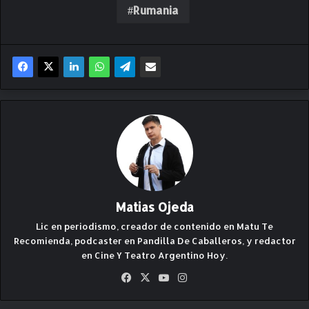
Rumania
Matias Ojeda
Lic en periodismo, creador de contenido en Matu Te
Recomienda, podcaster en Pandilla De Caballeros, y redactor
en Cine Y Teatro Argentino Hoy.
Fa
X
Yo
Ins
ce
uT
ta