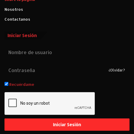
e
Nosotros
C
a
Contactanos
m
p
Iniciar Sesión
e
ó
n
”
.
¿Olvidar?
Recuérdame
Iniciar Sesión