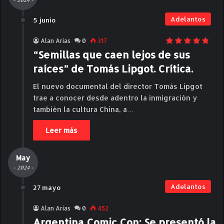
- 2024 -
Adelantos
5 junio
Alan Arias
0
317
“Semillas que caen lejos de sus
raíces” de Tomás Lipgot. Crítica.
El nuevo documental del director Tomás Lipgot
trae a conocer desde adentro la inmigración y
también la cultura China, a…
Leer más
May
- 2024 -
Adelantos
27 mayo
Alan Arias
0
452
Argentina Comic Con: Se presentó la