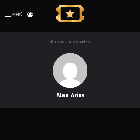
Iniciar Sesión
Menú
Casa
/
Alan Arias
Alan Arias