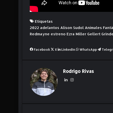
Etiquetas
2022
adelantos
Alison Sudol
Animales Fantá
Redmayne
estreno
Ezra Miller
Gellert Grind
Facebook
X
LinkedIn
WhatsApp
Teleg
Rodrigo Rivas
Lin
Ins
ke
ta
dIn
gr
am