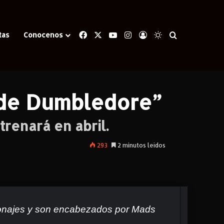
Facebook
X
YouTube
Instagram
Iniciar Sesión
Switch skin
Buscar
tas
Conocenos
ledore”
 de Dumbledore”
trenará en abril.
293
2 minutos leídos
sonajes y son encabezados por Mads