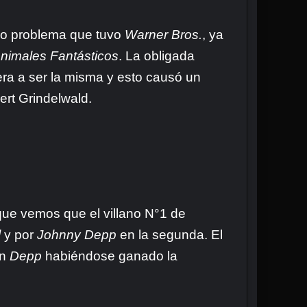
imo problema que tuvo
Warner Bros.
, ya
nimales Fantásticos
. La obligada
era a ser la misma y esto causó un
lert Grindelwald.
 que vemos que el villano N°1 de
l
y por
Johnny Depp
en la segunda. El
on
Depp
habiéndose ganado la