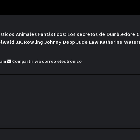
sticos
Animales Fantásticos: Los secretos de Dumbledore
C
elwald
J.K. Rowling
Johnny Depp
Jude Law
Katherine Water
ram
Compartir vía correo electrónico