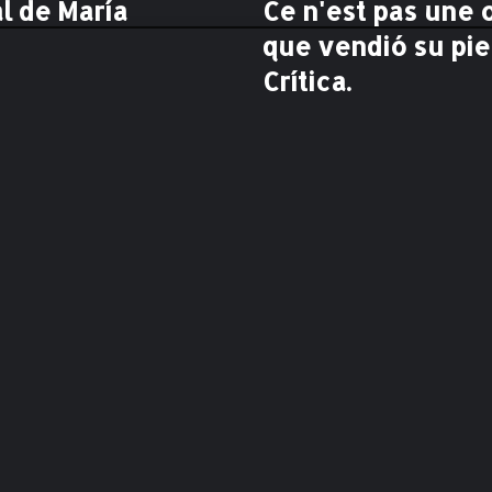
l de María
Ce n'est pas une 
C
e
que vendió su pie
n
'
Crítica.
e
s
t
p
a
s
u
n
e
o
e
u
v
r
e
d
'
a