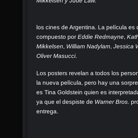
Mikkelsen y Jude Law.
los cines de Argentina. La película es 
compuesto por
Eddie Redmayne
,
Kat
Mikkelsen
,
William Nadylam
,
Jessica W
Oliver Masucci
.
Los posters revelan a todos los perso
la nueva película, pero hay una sorpres
es Tina Goldstein quien es interpreta
ya que el despiste de
Warner Bros.
pro
entrega.