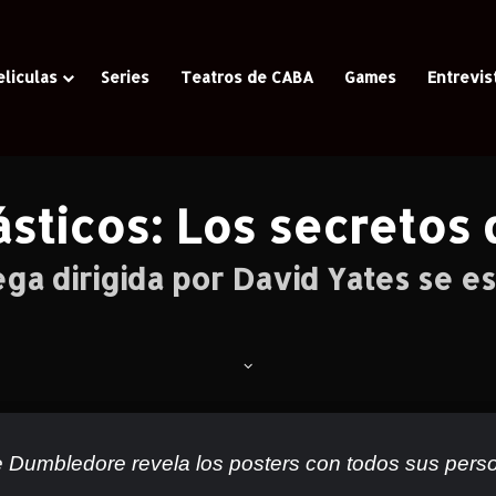
eliculas
Series
Teatros de CABA
Games
Entrevis
/
Todo
/
Adelantos
/
“Animales Fantásticos: Los secretos de Dumb
ásticos: Los secretos
ga dirigida por David Yates se es
e Dumbledore revela los posters con todos sus per