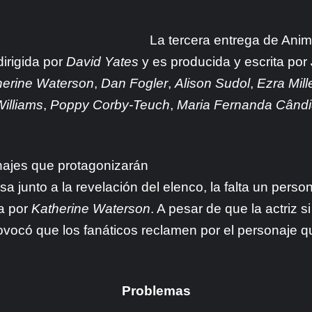
La tercera entrega de Anima
dirigida por
David Yates
y es producida y escrita por
herine Waterson
,
Dan Fogler
,
Alison Sudol
,
Ezra Mill
illiams
,
Poppy Corby-Teuch
,
Maria Fernanda
Când
najes que protagonizarán
a junto a la revelación del elenco, la falta un perso
da por
Katherine Waterson
. A pesar de que la actriz 
vocó que los fanáticos reclamen por el personaje 
Problemas