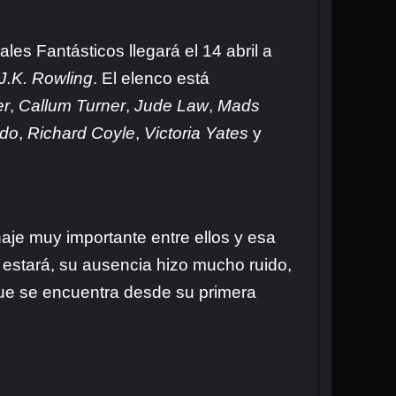
les Fantásticos llegará el 14 abril a
J.K. Rowling
. El elenco está
er
,
Callum Turner
,
Jude Law
,
Mads
ido
,
Richard Coyle
,
Victoria Yates
y
naje muy importante entre ellos y esa
si estará, su ausencia hizo mucho ruido,
que se encuentra desde su primera