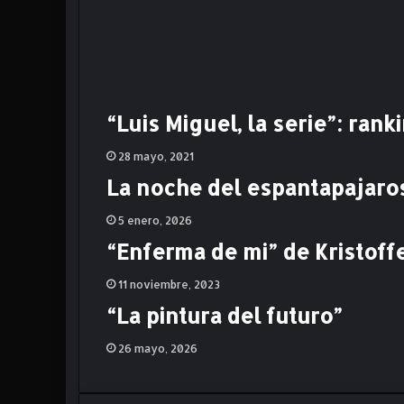
a
l
d
e
M
a
“Luis Miguel, la serie”: ran
r
í
28 mayo, 2021
a
La noche del espantapajaros,
Á
l
5 enero, 2026
v
a
“Enferma de mi” de Kristoffer
r
e
11 noviembre, 2023
z
“La pintura del futuro”
.
C
26 mayo, 2026
r
í
t