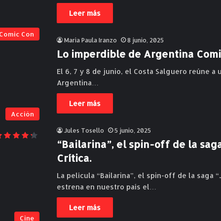
Leer más
Comic Con
Maria Paula Iranzo
8 junio, 2025
Lo imperdible de Argentina Com
El 6, 7 y 8 de junio, el Costa Salguero reúne a
Argentina…
Leer más
Acción
Jules Tosello
5 junio, 2025
“Bailarina”, el spin-off de la s
Crítica.
La película “Bailarina”, el spin-off de la saga
estrena en nuestro país el…
Leer más
Cine