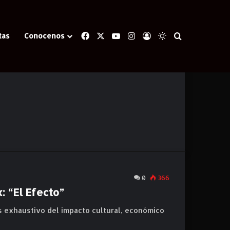
Facebook
X
YouTube
Instagram
Iniciar Sesión
Switch skin
Buscar
tas
Conocenos
0
366
: “El Efecto”
sis exhaustivo del impacto cultural, económico