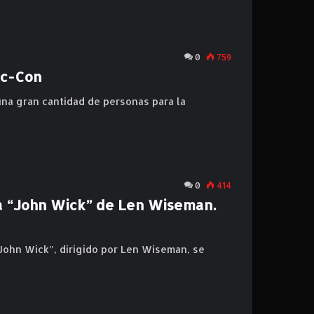
0
759
ic-Con
 una gran cantidad de personas para la
0
414
aga “John Wick” de Len Wiseman.
 “John Wick”, dirigido por Len Wiseman, se