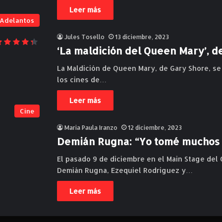
Leer más
Adelantos
Jules Tosello
13 diciembre, 2023
‘La maldición del Queen Mary’, de
La Maldición de Queen Mary, de Gary Shore, se
los cines de…
Leer más
Cine
Maria Paula Iranzo
12 diciembre, 2023
Demián Rugna: “Yo tomé muchos r
El pasado 9 de diciembre en el Main Stage del
Demián Rugna, Ezequiel Rodriguez y…
Leer más