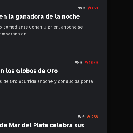
0
691
 en la ganadora de la noche
o comediante Conan O’Brien, anoche se
 temporada de…
0
1.080
n los Globos de Oro
s de Oro ocurrida anoche y conducida por la
0
268
 de Mar del Plata celebra sus