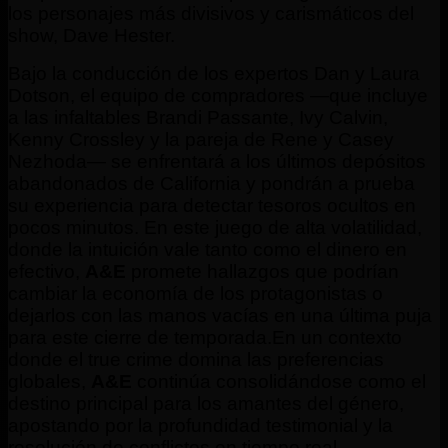
los personajes más divisivos y carismáticos del
show, Dave Hester.
Bajo la conducción de los expertos Dan y Laura
Dotson, el equipo de compradores —que incluye
a las infaltables Brandi Passante, Ivy Calvin,
Kenny Crossley y la pareja de Rene y Casey
Nezhoda— se enfrentará a los últimos depósitos
abandonados de California y pondrán a prueba
su experiencia para detectar tesoros ocultos en
pocos minutos. En este juego de alta volatilidad,
donde la intuición vale tanto como el dinero en
efectivo,
A&E
promete hallazgos que podrían
cambiar la economía de los protagonistas o
dejarlos con las manos vacías en una última puja
para este cierre de temporada.
En un contexto
donde el true crime domina las preferencias
globales,
A&E
continúa consolidándose como el
destino principal para los amantes del género,
apostando por la profundidad testimonial y la
resolución de conflictos en tiempo real.