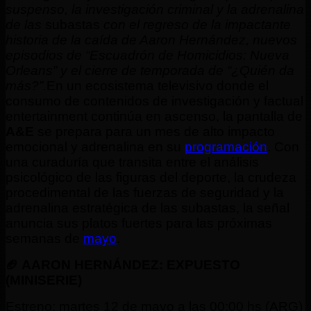
suspenso, la investigación criminal y la adrenalina
de las
subastas
con el regreso de la impactante
historia de la caída de Aaron Hernández, nuevos
episodios de “Escuadrón de Homicidios: Nueva
Orleans” y el cierre de temporada de “¿Quién da
más?”.
En un ecosistema televisivo donde el
consumo de contenidos de investigación y factual
entertainment continúa en ascenso, la pantalla de
A&E
se prepara para un mes de alto impacto
emocional y adrenalina en su
programación
. Con
una curaduría que transita entre el análisis
psicológico de las figuras del deporte, la crudeza
procedimental de las fuerzas de seguridad y la
adrenalina estratégica de las subastas, la señal
anuncia sus platos fuertes para las próximas
semanas de
mayo
.
🏈 AARON HERNÁNDEZ: EXPUESTO
(MINISERIE)
Estreno: martes 12 de mayo a las 00:00 hs (ARG)