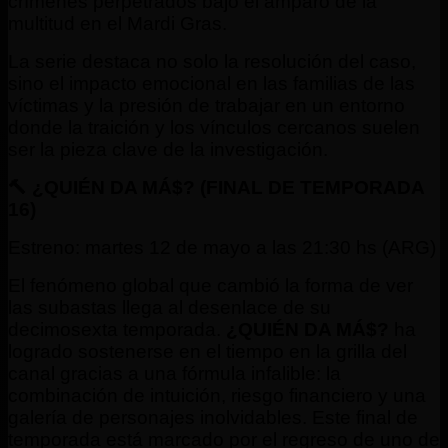
crímenes perpetrados bajo el amparo de la
multitud en el Mardi Gras.
La serie destaca no solo la resolución del caso,
sino el impacto emocional en las familias de las
víctimas y la presión de trabajar en un entorno
donde la traición y los vínculos cercanos suelen
ser la pieza clave de la investigación.
🔨 ¿QUIÉN DA MÁ$? (FINAL DE TEMPORADA
16)
Estreno: martes 12 de mayo a las 21:30 hs (ARG)
​El fenómeno global que cambió la forma de ver
las subastas llega al desenlace de su
decimosexta temporada.
¿QUIÉN DA MÁ$?
ha
logrado sostenerse en el tiempo en la grilla del
canal gracias a una fórmula infalible: la
combinación de intuición, riesgo financiero y una
galería de personajes inolvidables. Este final de
temporada está marcado por el regreso de uno de