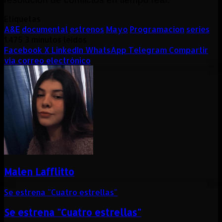
Etiquetas
A&E
documental
estrenos
Mayo
Programacion
series
1.475
3 minutos leídos
Facebook
X
LinkedIn
WhatsApp
Telegram
Compartir
vía correo electrónico
Malen Lafflitto
Se estrena "Cuatro estrellas"
Se estrena "Cuatro estrellas"