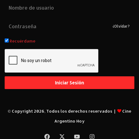
Z
e
m
b
¿Olvidar?
o
r
Recuérdame
a
i
n
Iniciar Sesión
© Copyright 2026, Todos los derechos reservados |
Cine
Argentino Hoy
Facebook
X
YouTube
Instagram