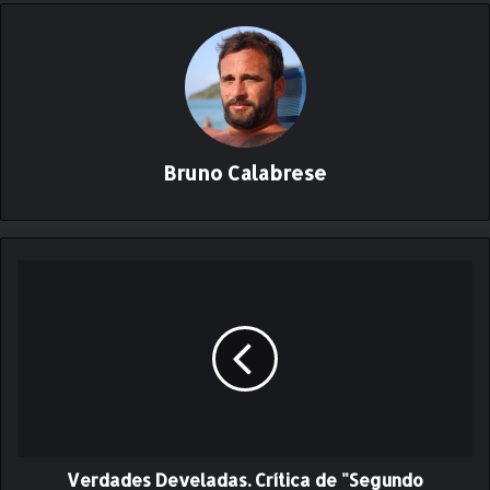
Bruno Calabrese
V
e
r
d
a
d
e
s
D
Verdades Develadas. Crítica de "Segundo
e