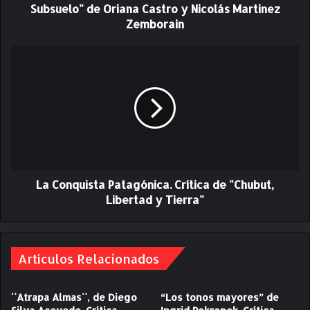
v
Subsuelo" de Oriana Castro y Nicolás Martinez
e
Zemborain
l
a
L
d
a
a
C
s
o
.
n
C
q
r
u
í
i
t
s
i
La Conquista Patagónica. Crítica de "Chubut,
t
c
a
Libertad y Tierra"
a
P
d
a
e
t
"
a
Artículos Relacionados
S
g
e
ó
¨Atrapa Almas¨, de Diego
“Los tonos mayores” de
g
n