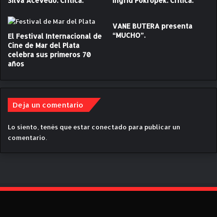
Silva Acevedo. Crítica.
Ingrid Pokropek. Crítica.
u
i
n
c
d
a
VANE BUTERA presenta
o
.
“MUCHO”.
El Festival Internacional de
S
C
Cine de Mar del Plata
u
r
celebra sus primeros 70
b
años
í
s
t
u
i
e
c
l
Deja un comentario
a
o
d
"
e
Lo siento, tenés que estar
conectado
para publicar un
d
"
comentario.
e
C
O
h
r
u
i
b
a
u
n
t
a
,
C
L