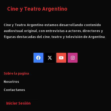
a
i
Cine y Teatro Argentino
s
b
t
e
r
r
Cine y Teatro Argentino estamos desarrollando contenido
o
t
y
audiovisual original, con entrevistas a actores, directores y
a
N
d
figuras destacadas del cine, teatro y televisión de Argentina.
i
y
c
T
o
i
l
Facebook
X
YouTube
Instagram
e
á
r
s
r
M
a
Sobre la pagina
a
"
Nosotros
r
t
Contactanos
i
n
Iniciar Sesión
e
z