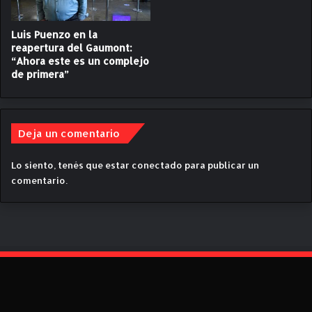
s
n
t
d
i
Luis Puenzo en la
r
reapertura del Gaumont:
v
o
“Ahora este es un complejo
a
r
de primera”
l
e
I
g
n
r
t
e
Deja un comentario
e
s
r
a
n
Lo siento, tenés que estar
conectado
para publicar un
a
a
comentario.
l
c
c
i
i
o
n
n
e
a
p
l
r
d
o
e
t
C