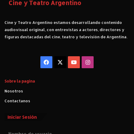
a
Cine y Teatro Argentino
i
g
n
o
e
n
Cine y Teatro Argentino estamos desarrollando contenido
L
i
audiovisual original, con entrevistas a actores, directores y
G
z
figuras destacadas del cine, teatro y televisión de Argentina.
B
a
T
n
I
d
Q
o
Facebook
X
YouTube
Instagram
+
“
.
E
l
Sobre la pagina
s
e
Nosotros
c
r
Contactanos
e
t
Iniciar Sesión
o
d
e