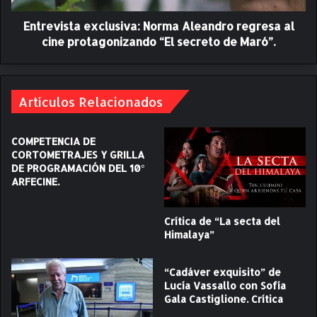
S
t
C
Entrevista exclusiva: Norma Aleandro regresa al
a
O
e
cine protagonizando “El secreto de Maró”.
!
x
L
c
a
l
8
u
Artículos Relacionados
v
s
a
i
COMPETENCIA DE
e
v
CORTOMETRAJES Y GRILLA
d
a
DE PROGRAMACIÓN DEL 10°
i
:
ARFECINE.
c
N
i
o
ó
r
Crítica de “La secta del
n
m
Himalaya”
d
a
e
A
“Cadáver exquisito” de
l
l
Lucía Vassallo con Sofía
F
e
Gala Castiglione. Crítica
e
a