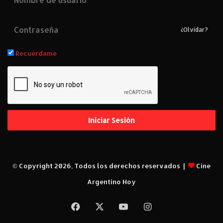
M
a
r
¿Olvidar?
ó
”
Recuérdame
.
Iniciar Sesión
© Copyright 2026, Todos los derechos reservados |
Cine
Argentino Hoy
Facebook
X
YouTube
Instagram