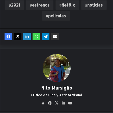
2021
estrenos
Netflix
noticias
peliculas
Nito Marsiglio
Crítico de Cine y Artista Visual
Siti
Fa
X
Lin
Yo
o
ce
ke
uT