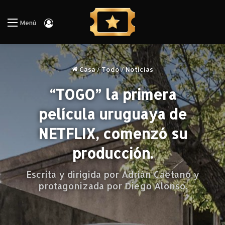
Iniciar Sesión
Menú
Casa
/
Todo
/
Noticias
“TOGO” la primera
película uruguaya de
NETFLIX, comenzó su
producción.
Escrita y dirigida por Adrián Caetano y
protagonizada por Diego Alonso.