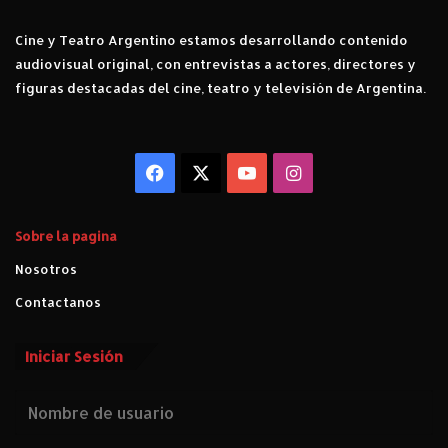
r
i
Cine y Teatro Argentino estamos desarrollando contenido
m
audiovisual original, con entrevistas a actores, directores y
e
r
figuras destacadas del cine, teatro y televisión de Argentina.
p
r
o
Facebook
X
YouTube
Instagram
g
r
a
m
Sobre la pagina
a
Nosotros
d
e
Contactanos
s
u
Iniciar Sesión
t
e
r
c
e