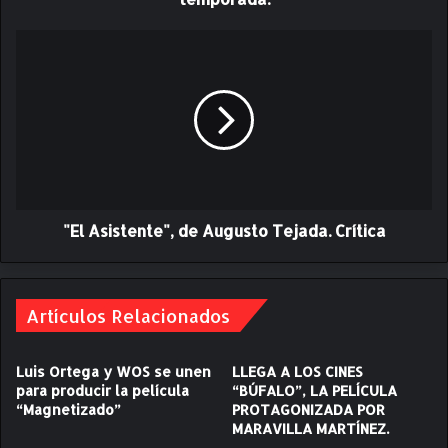
G
a
"
s
E
t
l
ó
A
n
s
P
i
a
s
u
t
l
e
s
"El Asistente", de Augusto Tejada. Crítica
n
e
t
n
e
t
"
r
Artículos Relacionados
,
e
d
v
e
Luis Ortega y WOS se unen
LLEGA A LOS CINES
i
A
para producir la película
“BÚFALO”, LA PELÍCULA
s
u
“Magnetizado”
PROTAGONIZADA POR
t
g
MARAVILLA MARTÍNEZ.
a
u