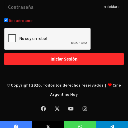
r
¿Olvidar?
a
t
Recuérdame
e
m
p
o
r
a
d
Iniciar Sesión
a
.
© Copyright 2026, Todos los derechos reservados |
Cine
Argentino Hoy
Facebook
X
YouTube
Instagram