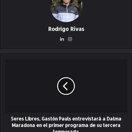
Rodrigo Rivas
Lin
Ins
ke
ta
dIn
gr
am
S
e
r
e
s
L
i
b
r
Seres Libres, Gastón Pauls entrevistará a Dalma
e
s
Maradona en el primer programa de su tercera
,
temporada.