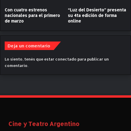
r
s
á
t
Con cuatro estrenos
“Luz del Desierto” presenta
a
nacionales para el primero
su 4ta edición de forma
o
de marzo
online
D
T
a
e
l
j
m
a
Deja un comentario
a
d
M
a
a
.
Lo siento, tenés que estar
conectado
para publicar un
r
C
comentario.
a
r
d
í
o
t
n
i
a
c
e
a
n
e
l
Cine y Teatro Argentino
p