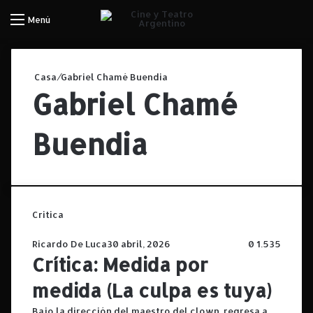
Iniciar Sesión
Menú
Casa
/
Gabriel Chamé Buendia
Gabriel Chamé
Buendia
Critica
Ricardo De Luca
30 abril, 2026
0
1.535
Crítica: Medida por
medida (La culpa es tuya)
Bajo la dirección del maestro del clown, regresa a