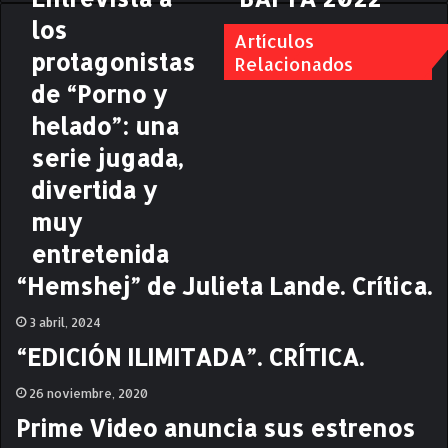
n
A
los
t
F
Artículos
r
protagonistas
T
Relacionados
e
A
de “Porno y
v
2
i
0
helado”: una
s
2
serie jugada,
t
2
a
divertida y
a
muy
l
o
entretenida
s
“Hemshej” de Julieta Lande. Crítica.
p
r
3 abril, 2024
o
t
“EDICIÓN ILIMITADA”. CRÍTICA.
a
g
26 noviembre, 2020
o
Prime Video anuncia sus estrenos
n