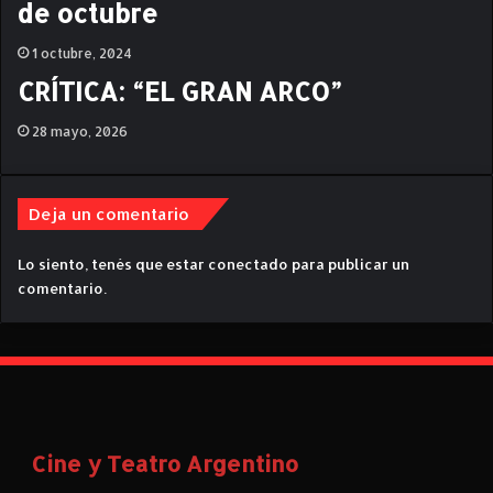
de octubre
i
s
t
1 octubre, 2024
a
CRÍTICA: “EL GRAN ARCO”
s
d
28 mayo, 2026
e
“
P
Deja un comentario
o
r
n
Lo siento, tenés que estar
conectado
para publicar un
o
comentario.
y
h
e
l
a
d
o
Cine y Teatro Argentino
”
: