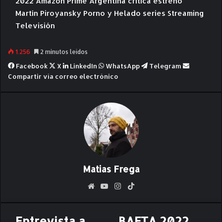
2022
Amazon Prime
Argentina
crítica
estreno
Martín Piroyansky
Porno y Helado
series
Streaming
Televisión
1.256
2 minutos leídos
Facebook
X
LinkedIn
WhatsApp
Telegram
Compartir vía correo electrónico
Matias Frega
Siti
Yo
Ins
Tik
o
uT
ta
To
we
ub
gr
k
Entrevista a
BAFTA 2022
E
B
b
e
am