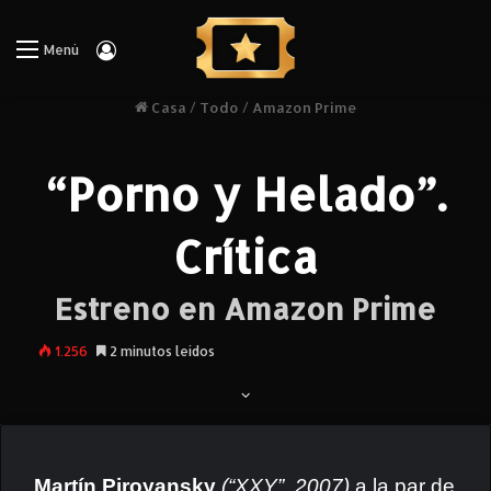
Iniciar Sesión
Menú
Casa
/
Todo
/
Amazon Prime
“Porno y Helado”.
Crítica
Estreno en Amazon Prime
1.256
2 minutos leídos
Martín Piroyansky
(“XXY”, 2007)
a la par de