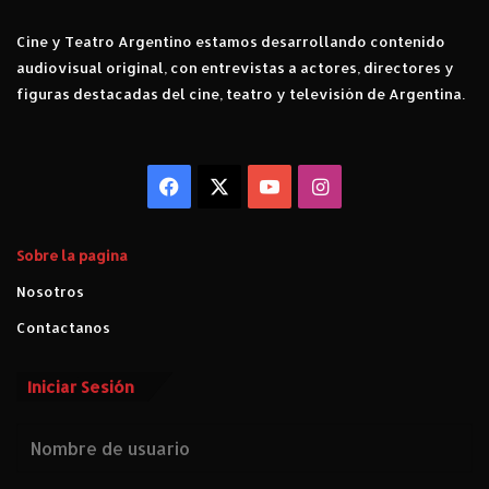
u
Cine y Teatro Argentino estamos desarrollando contenido
n
audiovisual original, con entrevistas a actores, directores y
a
s
figuras destacadas del cine, teatro y televisión de Argentina.
e
r
i
e
Facebook
X
YouTube
Instagram
j
u
g
Sobre la pagina
a
Nosotros
d
a
Contactanos
,
d
Iniciar Sesión
i
v
e
r
t