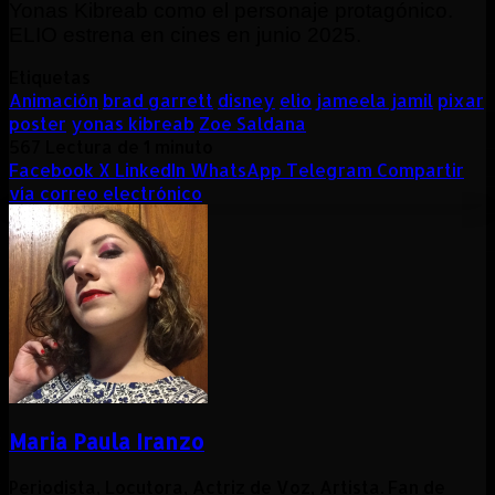
Yonas Kibreab como el personaje protagónico.
ELIO estrena en cines en junio 2025.
Etiquetas
Animación
brad garrett
disney
elio
jameela jamil
pixar
poster
yonas kibreab
Zoe Saldana
567
Lectura de 1 minuto
Facebook
X
LinkedIn
WhatsApp
Telegram
Compartir
vía correo electrónico
Maria Paula Iranzo
Periodista, Locutora, Actriz de Voz, Artista. Fan de