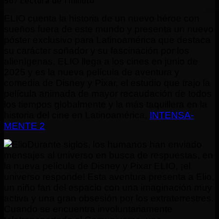
567
Lectura de 1 minuto
ELIO cuenta la historia de un nuevo héroe con
sueños fuera de este mundo y presenta un nuevo
póster exclusivo para Latinoamérica que destaca
su carácter soñador y su fascinación por los
alienígenas. ELIO llega a los cines en junio de
2025 y es la nueva película de aventura y
comedia de Disney y Pixar, el estudio que trajo la
película animada de mayor recaudación de todos
los tiempos globalmente y la más taquillera en la
historia del cine en Latinoamérica,
INTENSA-
MENTE 2
.
Durante siglos, los humanos han enviado
mensajes al universo en busca de respuestas, en
la nueva película de Disney y Pixar ELIO, ¡el
universo responde! Esta aventura presenta a Elio,
un niño fan del espacio con una imaginación muy
activa y una gran obsesión por los extraterrestres.
Cuando se encuentra involuntariamente