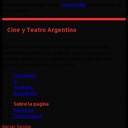
Lo siento, tenés que estar
conectado
para publicar un
comentario.
Cine y Teatro Argentino
Cine y Teatro Argentino estamos desarrollando
contenido audiovisual original, con entrevistas a
actores, directores y figuras destacadas del cine,
teatro y televisión de Argentina.
Facebook
X
YouTube
Instagram
Sobre la pagina
Nosotros
Contactanos
Iniciar Sesión