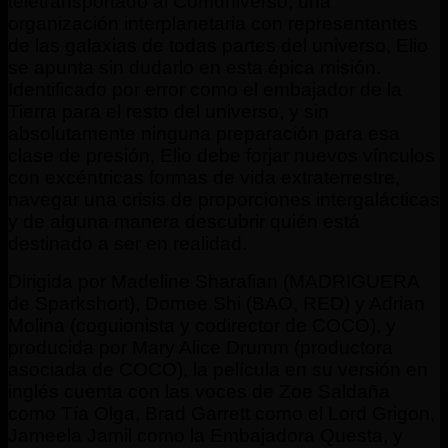
teletransportado al Comuniverso, una
organización interplanetaria con representantes
de las galaxias de todas partes del universo, Elio
se apunta sin dudarlo en esta épica misión.
Identificado por error como el embajador de la
Tierra para el resto del universo, y sin
absolutamente ninguna preparación para esa
clase de presión, Elio debe forjar nuevos vínculos
con excéntricas formas de vida extraterrestre,
navegar una crisis de proporciones intergalácticas
y de alguna manera descubrir quién está
destinado a ser en realidad.
Dirigida por Madeline Sharafian (MADRIGUERA
de Sparkshort), Domee Shi (BAO, RED) y Adrian
Molina (coguionista y codirector de COCO), y
producida por Mary Alice Drumm (productora
asociada de COCO), la película en su versión en
inglés cuenta con las voces de Zoe Saldaña
como Tía Olga, Brad Garrett como el Lord Grigon,
Jameela Jamil como la Embajadora Questa, y