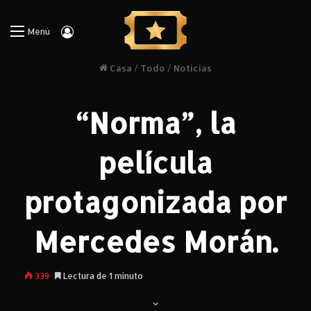
Iniciar Sesión
Menú
Casa
/
Todo
/
Noticias
“Norma”, la
película
protagonizada por
Mercedes Morán.
339
Lectura de 1 minuto