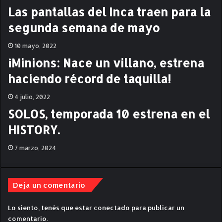
a
r
Las pantallas del Inca traen para la
n
e
segunda semana de mayo
z
g
a
o
10 mayo, 2022
r
¡Minions: Nace un villano, estrena
haciendo récord de taquilla!
4 julio, 2022
SOLOS, temporada 10 estrena en el
HISTORY.
7 marzo, 2024
Deja un comentario
Lo siento, tenés que estar
conectado
para publicar un
comentario.