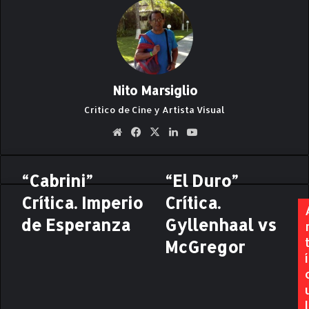
Nito Marsiglio
Crítico de Cine y Artista Visual
Siti
Fa
X
Lin
Yo
o
ce
ke
uT
we
bo
dIn
ub
“Cabrini”
“El Duro”
“
“
b
ok
e
C
E
Crítica. Imperio
Crítica.
a
l
b
de Esperanza
D
Gyllenhaal vs
r
u
McGregor
i
r
í
n
o
i
”
”
C
l
C
r