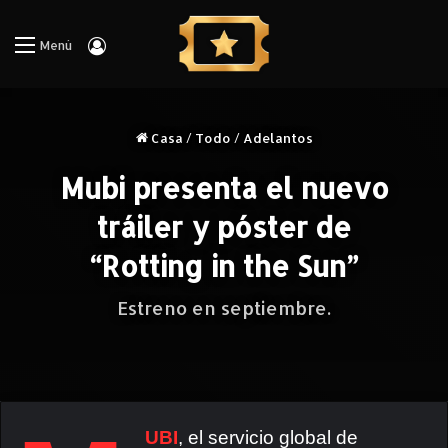
Iniciar Sesión
Menú
Casa
/
Todo
/
Adelantos
Mubi presenta el nuevo
tráiler y póster de
“Rotting in the Sun”
Estreno en septiembre.
UBI
, el servicio global de