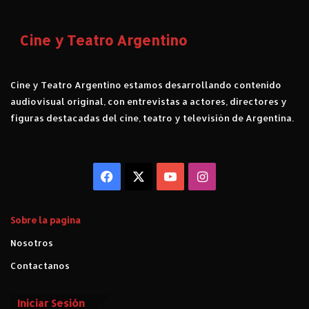
C
r
í
Cine y Teatro Argentino
t
i
c
Cine y Teatro Argentino estamos desarrollando contenido
a
audiovisual original, con entrevistas a actores, directores y
figuras destacadas del cine, teatro y televisión de Argentina.
Facebook
X
YouTube
Instagram
Sobre la pagina
Nosotros
Contactanos
Iniciar Sesión