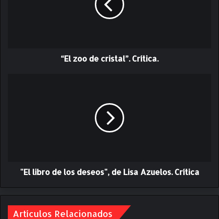
o
o
d
e
c
“El zoo de cristal”. Crítica.
r
i
s
"
t
E
a
l
l
l
”
i
.
b
C
r
r
o
í
d
t
"El libro de los deseos", de Lisa Azuelos. Crítica
e
i
l
c
o
a
s
.
Artículos Relacionados
d