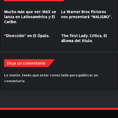
e
s
Mucho más que ver: MAX se
La Warner Bros Pictures
e
lanza en Latinoamérica y El
nos presentará “MALIGNO”.
o
Caribe.
s
"
,
“Disección” en El Ópalo.
The first Lady. Crítica, El
d
dilema del título.
e
L
i
s
Deja un comentario
a
A
Lo siento, tenés que estar
conectado
para publicar un
z
comentario.
u
e
l
o
s
.