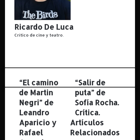
Ricardo De Luca
Crítico de cine y teatro.
F
a
X
c
I
e
n
b
s
o
t
“El camino
“Salir de
“
“
o
a
E
S
k
g
de Martin
puta” de
l
a
r
c
Negri” de
l
Sofía Rocha.
a
a
i
m
Leandro
Crítica.
m
r
i
d
Aparicio y
Artículos
n
e
Rafael
Relacionados
o
p
d
u