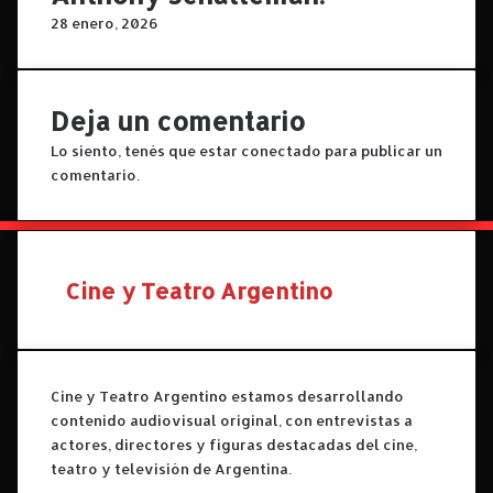
o
c
28 enero, 2026
A
a
p
.
a
r
Deja un comentario
i
Lo siento, tenés que estar
conectado
para publicar un
c
comentario.
i
o
y
R
a
Cine y Teatro Argentino
f
a
e
l
G
Cine y Teatro Argentino estamos desarrollando
u
contenido audiovisual original, con entrevistas a
z
actores, directores y figuras destacadas del cine,
m
teatro y televisión de Argentina.
á