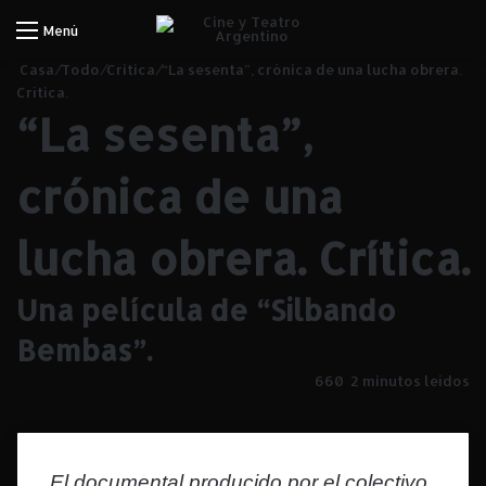
Iniciar Sesión
Menú
Casa
/
Todo
/
Critica
/
“La sesenta”, crónica de una lucha obrera.
Crítica.
“La sesenta”,
crónica de una
lucha obrera. Crítica.
Una película de “Silbando
Bembas”.
660
2 minutos leídos
El documental producido por el colectivo