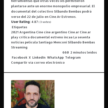
herramientas que otras veces les permitieron
plantarse ante un enorme monopolio empresarial. El
documental del colectivo Silbando Bembas podrá
verse del 22 de julio en Cine.Ar Estrenos.
User Rating:
4.87
(
3
votes)
Etiquetas
2021
Argentina
Cine
cine argentino
Cine.ar
Cine.ar
play
crítica
documental
estreno
incaa
La sesenta
noticias
película
Santiago Menconi
Silbando Bembas
Streaming
660
2 minutos leídos
Facebook
X
LinkedIn
WhatsApp
Telegram
Compartir vía correo electrónico