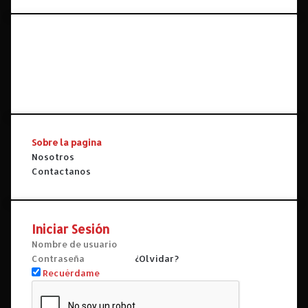
n
.
C
Facebook
r
X
í
YouTube
t
Instagram
i
c
a
.
Sobre la pagina
Nosotros
Contactanos
Iniciar Sesión
¿Olvidar?
Recuérdame