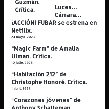
Guzmán.
e
t
Luces…
Crítica.
M
a
Cámara…
a
”
r
d
¡ACCIÓN! FUBAR se estrena en
t
e
Netflix.
i
S
n
o
24 mayo, 2023
N
f
e
í
“Magic Farm” de Amalia
g
a
Ulman. Crítica.
r
R
i
o
10 julio, 2025
”
c
d
h
“Habitación 212” de
e
a
Christophe Honoré. Crítica.
L
.
e
C
1 abril, 2021
a
r
n
í
“Corazones jóvenes” de
d
t
Anthony Schatteman.
r
i