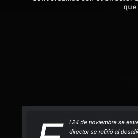
que 
E
l 24 de noviembre se est
director se refirió al des