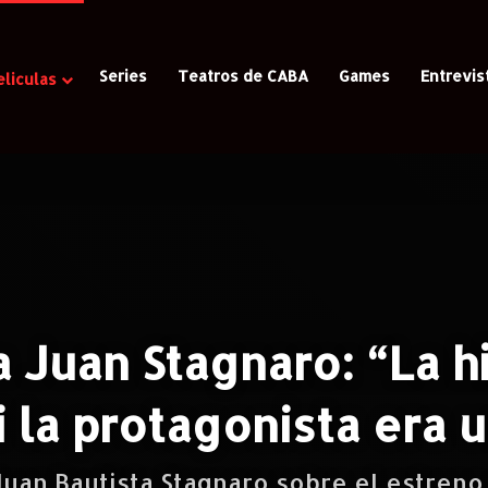
Series
Teatros de CABA
Games
Entrevis
eliculas
/
Entrevista a Juan Stagnaro: “La historia tenía sentido si la prota
a Juan Stagnaro: “La hi
i la protagonista era 
an Bautista Stagnaro sobre el estreno de