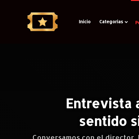
Inicio
Categorias
P
Casa
/
Todo
/
Cine
Entrevista 
sentido s
Conversamos con el director Ju