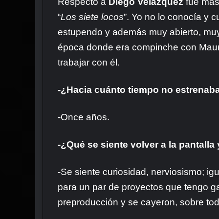
Respecto a
Diego Velázquez
fue más
“
Los siete locos
”. Yo no lo conocía y c
estupendo y además muy abierto, muy 
época donde era compinche con Mauric
trabajar con él.
-¿Hacia cuánto tiempo no estrenab
-Once años.
-¿Qué se siente volver a la pantall
-Se siente curiosidad, nerviosismo; ig
para un par de proyectos que tengo ga
preproducción y se cayeron, sobre tod