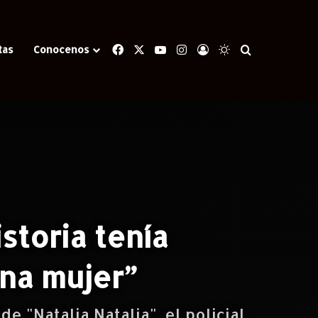
Facebook
X
YouTube
Instagram
Iniciar Sesión
Switch skin
Buscar
tas
Conocenos
gonista era una mujer”
storia tenía
una mujer”
 "Natalia Natalia", el policial