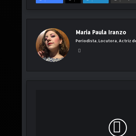
Maria Paula Iranzo
Periodista, Locutora, Actriz d
Ins
ta
gr
am
L
o
q
u
e
l
l