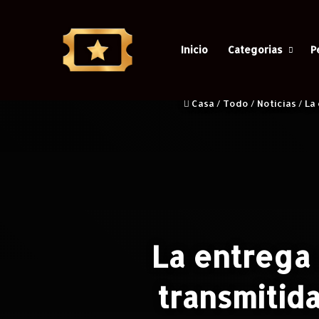
Inicio
Categorias
P
Casa
/
Todo
/
Noticias
/
La
La entrega 
transmitid