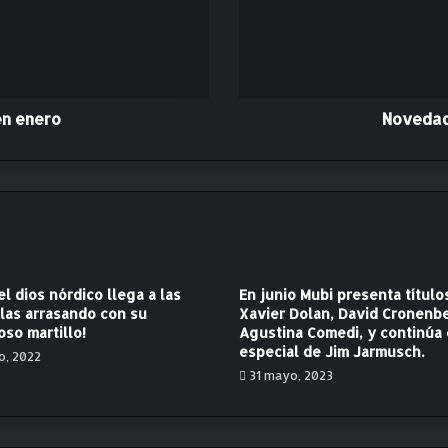
e
s
d
e
e
n
en enero
Novedad
e
r
o
e
n
D
i
s
el dios nórdico llega a las
En junio Mubi presenta título
n
las arrasando con su
Xavier Dolan, David Cronenb
e
so martillo!
Agustina Comedi, y continúa 
y
especial de Jim Jarmusch.
io, 2022
+
31 mayo, 2023