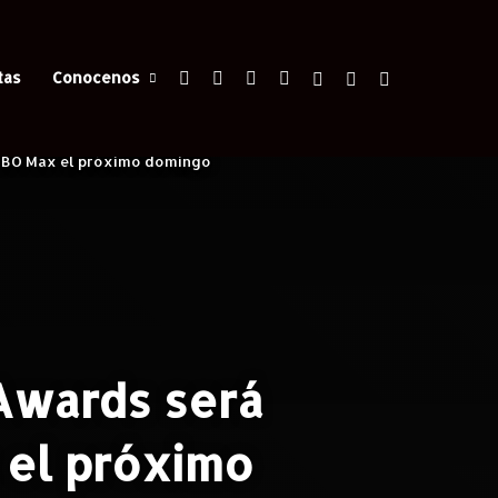
Facebook
X
YouTube
Instagram
Iniciar Sesión
Switch skin
Buscar
tas
Conocenos
e HBO Max el próximo domingo
 Awards será
 el próximo