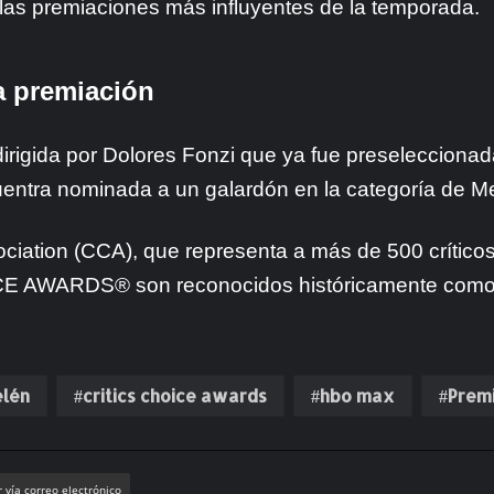
las premiaciones más influyentes de la temporada.
a premiación
a dirigida por Dolores Fonzi que ya fue preseleccion
entra nominada a un galardón en la categoría de Mej
ociation (CCA), que representa a más de 500 críticos
E AWARDS® son reconocidos históricamente como e
elén
critics choice awards
hbo max
Prem
 vía correo electrónico