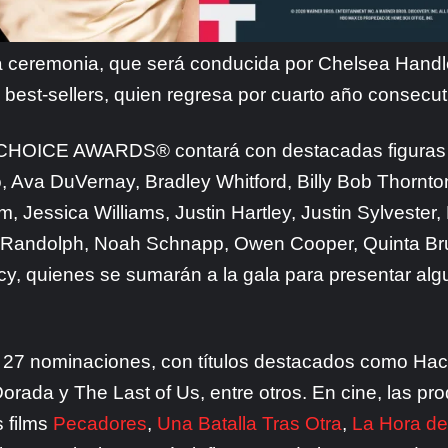
a ceremonia, que será conducida por Chelsea Handl
 best-sellers, quien regresa por cuarto año consecut
CHOICE AWARDS® contará con destacadas figuras de l
o, Ava DuVernay, Bradley Whitford, Billy Bob Thorn
 Jessica Williams, Justin Hartley, Justin Sylvester,
 Randolph, Noah Schnapp, Owen Cooper, Quinta Bru
cy, quienes se sumarán a la gala para presentar alg
 27 nominaciones, con títulos destacados como Hack
ada y The Last of Us, entre otros. En cine, las pr
 films
Pecadores
,
Una Batalla Tras Otra
,
La Hora de