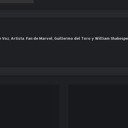
e Voz, Artista. Fan de Marvel, Guillermo del Toro y William Shakesp
N
o
v
e
d
a
d