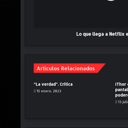
e
g
a
a
N
e
Lo que llega a Netflix 
t
f
l
i
x
Artículos Relacionados
e
n
e
“La verdad”. Crítica
¡Thor 
n
pantal
15 enero, 2023
e
podero
r
13 jul
o