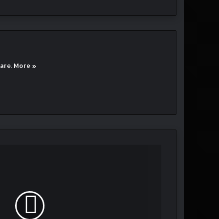
eare.
More »