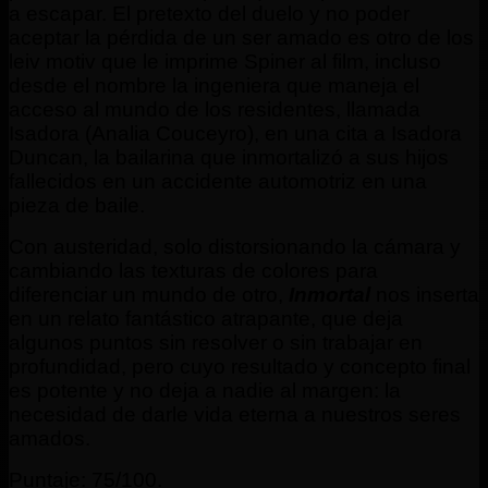
a escapar. El pretexto del duelo y no poder
aceptar la pérdida de un ser amado es otro de los
leiv motiv que le imprime Spiner al film, incluso
desde el nombre la ingeniera que maneja el
acceso al mundo de los residentes, llamada
Isadora (Analia Couceyro), en una cita a Isadora
Duncan, la bailarina que inmortalizó a sus hijos
fallecidos en un accidente automotriz en una
pieza de baile.
Con austeridad, solo distorsionando la cámara y
cambiando las texturas de colores para
diferenciar un mundo de otro,
Inmortal
nos inserta
en un relato fantástico atrapante, que deja
algunos puntos sin resolver o sin trabajar en
profundidad, pero cuyo resultado y concepto final
es potente y no deja a nadie al margen: la
necesidad de darle vida eterna a nuestros seres
amados.
Puntaje: 75/100.