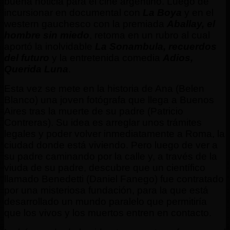
buena noticia para el cine argentino. Luego de
incursionar en documental con
La Boya
y en el
western gauchesco con la premiada
Aballay, el
hombre sin miedo
, retoma en un rubro al cual
aportó la inolvidable
La Sonambula, recuerdos
del futuro
y la entretenida comedia
Adios,
Querida Luna
.
Esta vez se mete en la historia de Ana (Belen
Blanco) una joven fotógrafa que llega a Buenos
Aires tras la muerte de su padre (Patricio
Contreras). Su idea es arreglar unos trámites
legales y poder volver inmediatamente a Roma, la
ciudad donde está viviendo. Pero luego de ver a
su padre caminando por la calle y, a través de la
viuda de su padre, descubre que un científico
llamado Benedetti (Daniel Fanego) fue contratado
por una misteriosa fundación, para la que está
desarrollado un mundo paralelo que permitiría
que los vivos y los muertos entren en contacto.