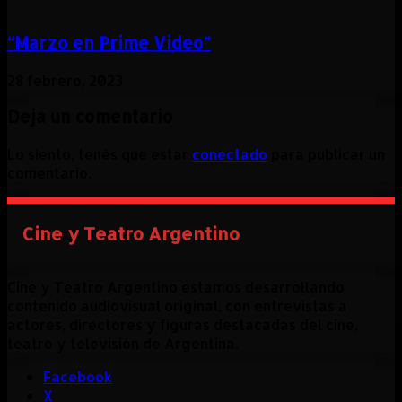
“Marzo en Prime Video”
28 febrero, 2023
Deja un comentario
Lo siento, tenés que estar
conectado
para publicar un
comentario.
Cine y Teatro Argentino
Cine y Teatro Argentino estamos desarrollando
contenido audiovisual original, con entrevistas a
actores, directores y figuras destacadas del cine,
teatro y televisión de Argentina.
Facebook
X