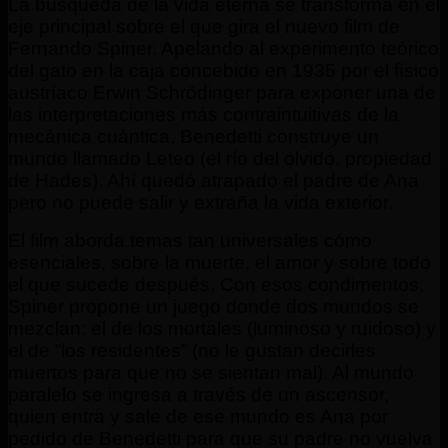
La búsqueda de la vida eterna se transforma en el
eje principal sobre el que gira el nuevo film de
Fernando Spiner. Apelando al experimento teórico
del gato en la caja concebido en 1935 por el físico
austríaco Erwin Schrödinger para exponer una de
las interpretaciones más contraintuitivas de la
mecánica cuántica, Benedetti construye un
mundo llamado Leteo (el río del olvido, propiedad
de Hades). Ahí quedó atrapado el padre de Ana
pero no puede salir y extraña la vida exterior.
El film aborda temas tan universales cómo
esenciales, sobre la muerte, el amor y sobre todo
el que sucede después. Con esos condimentos,
Spiner propone un juego donde dos mundos se
mezclan: el de los mortales (luminoso y ruidoso) y
el de “los residentes” (no le gustan decirles
muertos para que no se sientan mal). Al mundo
paralelo se ingresa a través de un ascensor,
quien entra y sale de ese mundo es Ana por
pedido de Benedetti para que su padre no vuelva