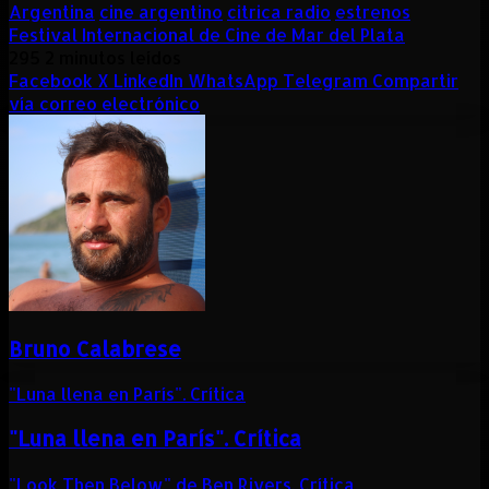
Argentina
cine argentino
citrica radio
estrenos
Festival Internacional de Cine de Mar del Plata
295
2 minutos leídos
Facebook
X
LinkedIn
WhatsApp
Telegram
Compartir
vía correo electrónico
Bruno Calabrese
"Luna llena en París". Crítica
"Luna llena en París". Crítica
"Look Then Below" de Ben Rivers. Crítica