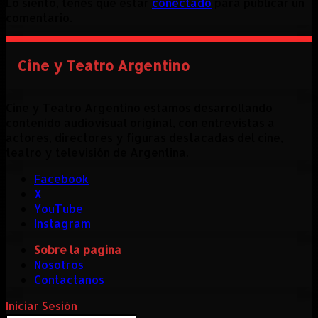
Lo siento, tenés que estar
conectado
para publicar un
comentario.
Cine y Teatro Argentino
Cine y Teatro Argentino estamos desarrollando
contenido audiovisual original, con entrevistas a
actores, directores y figuras destacadas del cine,
teatro y televisión de Argentina.
Facebook
X
YouTube
Instagram
Sobre la pagina
Nosotros
Contactanos
Iniciar Sesión