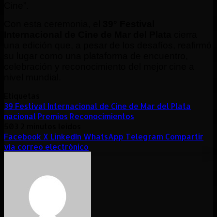
Cine”.
Con esta ceremonia, el
39° Festival
Internacional de Cine de Mar del Plata
cierra
una edición que, a pesar de los desafíos, reafirmó
su lugar como una plataforma de encuentro,
celebración y reconocimiento del mejor cine a
nivel mundial.
Etiquetas
39 Festival Internacional de Cine de Mar del Plata
nacional
Premios
Reconocimientos
503
2 minutos leídos
Facebook
X
LinkedIn
WhatsApp
Telegram
Compartir
vía correo electrónico