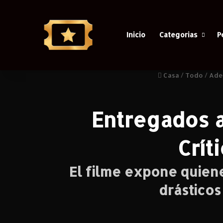
Inicio
Categorias
P
Casa
/
Todo
/
Ade
Entregados a
Crít
El filme expone quiene
drásticos