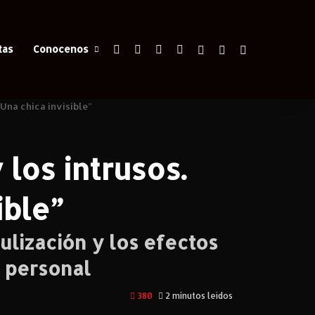
Facebook
X
YouTube
Instagram
Iniciar Sesión
Switch skin
Buscar
tas
Conocenos
Una chica invisible”
los intrusos.
ible”
ulización y los efectos
n personal
380
2 minutos leídos