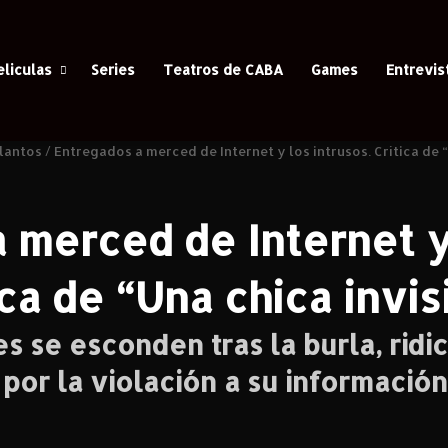
eliculas
Series
Teatros de CABA
Games
Entrevis
lantos
/
Entregados a merced de Internet y los intrusos. Crítica de “
 merced de Internet y 
ica de “Una chica invis
s se esconden tras la burla, ridic
 por la violación a su informació