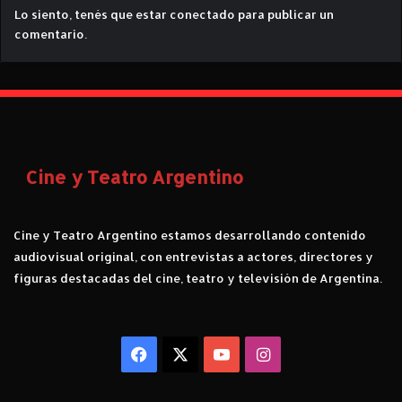
-
Lo siento, tenés que estar
conectado
para publicar un
C
comentario.
r
í
t
i
c
a
c
Cine y Teatro Argentino
o
n
S
p
Cine y Teatro Argentino estamos desarrollando contenido
o
audiovisual original, con entrevistas a actores, directores y
i
figuras destacadas del cine, teatro y televisión de Argentina.
l
e
r
Facebook
X
YouTube
Instagram