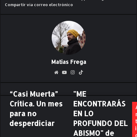
Compartir vía correo electrónico
Matias Frega
Siti
Yo
Ins
Tik
o
uT
ta
To
we
ub
gr
k
“Casi Muerta”
"ME
“
"
b
e
am
C
M
Crítica. Un mes
ENCONTRARÁS
a
E
s
para no
E
EN LO
i
N
desperdiciar
PROFUNDO DEL
M
C
í
u
O
ABISMO" de