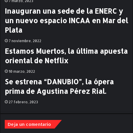
7 marzo, 2023
n
A
Inauguran una sede de la ENERC y
o
B
d
I
un nuevo espacio INCAA en Mar del
e
S
Plata
s
M
p
O
7 noviembre, 2022
e
"
r
d
Estamos Muertos, la última apuesta
d
e
oriental de Netflix
i
M
c
a
10 marzo, 2022
i
t
a
í
Se estrena “DANUBIO”, la ópera
r
a
prima de Agustina Pérez Rial.
s
R
27 febrero, 2023
i
s
p
a
Deja un comentario
u