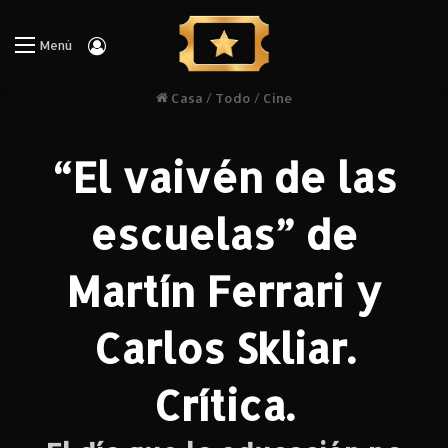
Iniciar Sesión
Menú
Casa
/
Todo
/
Cine
“El vaivén de las
escuelas” de
Martín Ferrari y
Carlos Skliar.
Crítica.