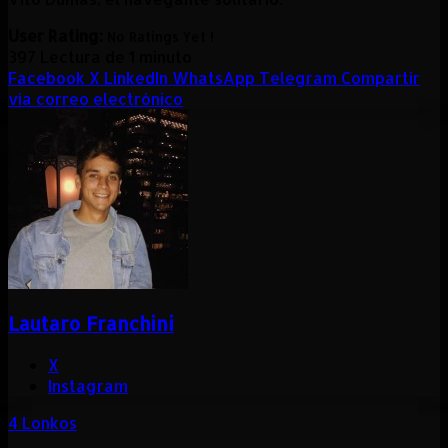
User Rating:
No Ratings Yet !
397
Lectura de 1 minuto
Facebook
X
LinkedIn
WhatsApp
Telegram
Compartir
vía correo electrónico
Lautaro Franchini
X
Instagram
4 Lonkos