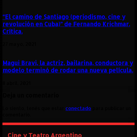
“El camino de Santiago (periodismo, cine y
revolución en Cuba)” de Fernando Krichmar.
Crítica.
27 mayo, 2021
Magui Bravi, la actriz, bailarina, conductora y
modelo terminó de rodar una nueva película.
8 abril, 2021
Deja un comentario
Lo siento, tenés que estar
conectado
para publicar un
comentario.
Cine y Teatro Argentino