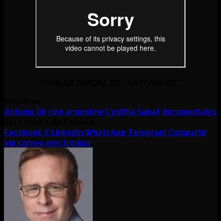
TRAILER OFICIAL DE “ANTONIO GIL”
Etiquetas
Antonio Gil
cine argentino
Cynthia Sabat
documentales
337
Lectura de 1 minuto
Facebook
X
LinkedIn
WhatsApp
Telegram
Compartir
vía correo electrónico