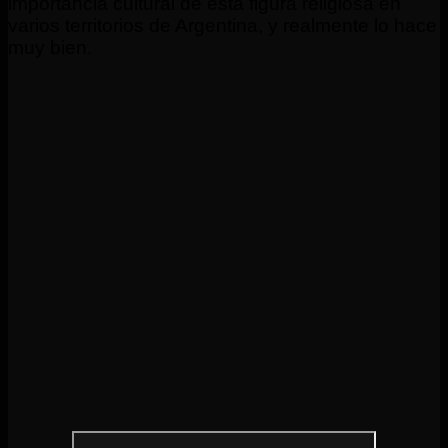
importancia cultural de esta figura religiosa en
varios territorios de Argentina, y realmente lo hace
muy bien.