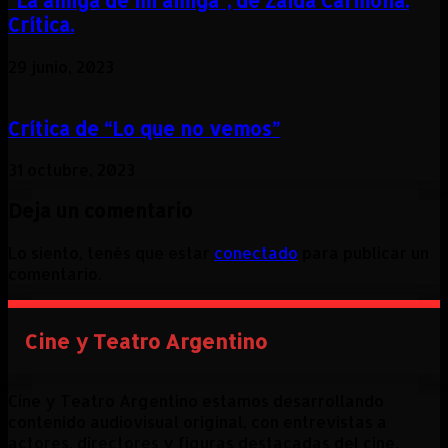
“La amiga de mi amiga”, de Zaida Carmona.
Crítica.
29 junio, 2023
Crítica de “Lo que no vemos”
31 octubre, 2023
Deja un comentario
Lo siento, tenés que estar
conectado
para publicar un
comentario.
Cine y Teatro Argentino
Cine y Teatro Argentino estamos desarrollando
contenido audiovisual original, con entrevistas a
actores, directores y figuras destacadas del cine,