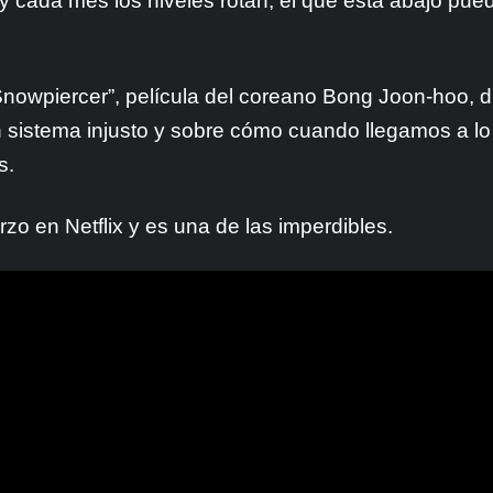
cada mes los niveles rotan, el que está abajo puede
“Snowpiercer”, película del coreano Bong Joon-hoo, d
n sistema injusto y sobre cómo cuando llegamos a lo 
s.
zo en Netflix y es una de las imperdibles.