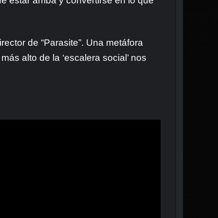
 estar arriba y convertirse en lo que
irector de “Parasite”. Una metáfora
más alto de la ‘escalera social’ nos