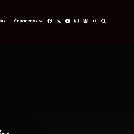
Facebook
X
YouTube
Instagram
Iniciar Sesión
Switch skin
Buscar
tas
Conocenos