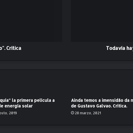
í
a
h
a
y
m
u
c
. Crítica
Todavía ha
h
o
B
a
d
B
o
y
quía” la primera película a
Ainda temos a imensidão da n
s
e energía solar
de Gustavo Galvao. Crítica.
p
osto, 2019
28 marzo, 2021
a
r
a
d