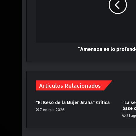
a
z
a
e
n
l
o
p
"Amenaza en lo profundo"
r
o
f
u
n
Artículos Relacionados
d
o
"
“El Beso de la Mujer Araña” Crítica
“La se
.
base d
7 enero, 2026
C
21 ag
r
í
t
i