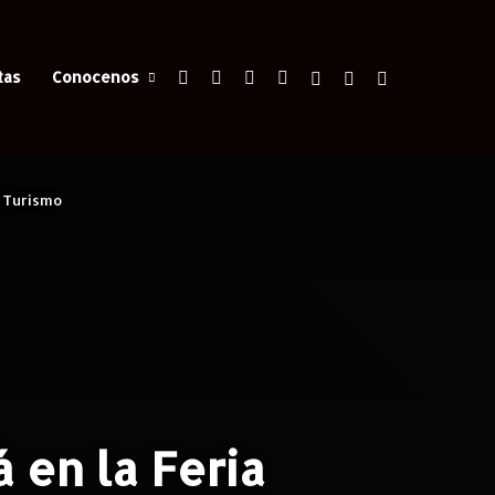
Facebook
X
YouTube
Instagram
Iniciar Sesión
Switch skin
Buscar
tas
Conocenos
e Turismo
á en la Feria