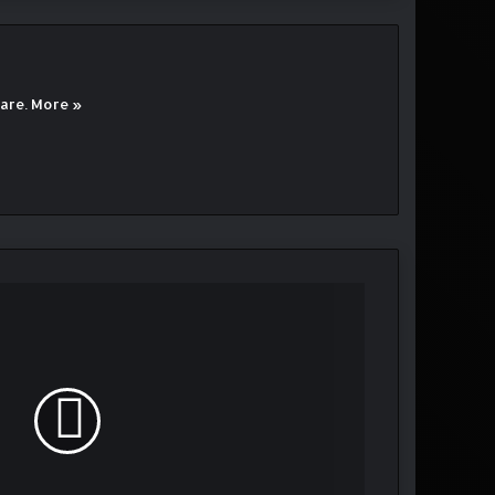
eare.
More »