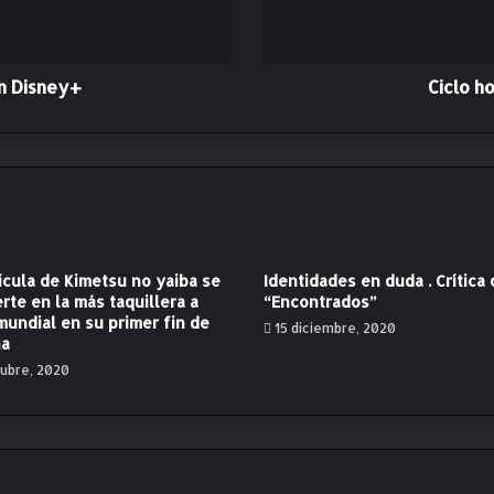
n
a
j
e
n Disney+
Ciclo h
a
M
a
n
u
e
l
A
ícula de Kimetsu no yaiba se
Identidades en duda . Crítica
n
rte en la más taquillera a
“Encontrados”
t
mundial en su primer fin de
15 diciembre, 2020
i
a
n
tubre, 2020
.