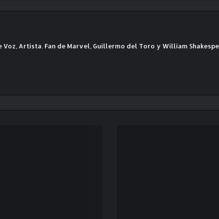
e Voz, Artista. Fan de Marvel, Guillermo del Toro y William Shakesp
C
i
c
l
o
h
o
m
e