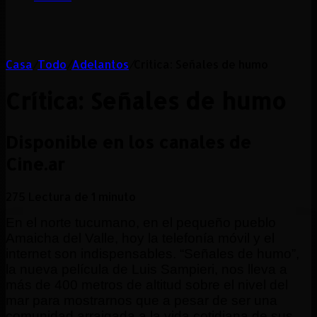
Casa
/
Todo
/
Adelantos
/
Crítica: Señales de humo
Crítica: Señales de humo
Disponible en los canales de
Cine.ar
275
Lectura de 1 minuto
En el norte tucumano, en el pequeño pueblo
Amaicha del Valle, hoy la telefonía móvil y el
internet son indispensables. “Señales de humo”,
la nueva película de Luis Sampieri, nos lleva a
más de 400 metros de altitud sobre el nivel del
mar para mostrarnos que a pesar de ser una
comunidad arraigada a la vida cotidiana de sus