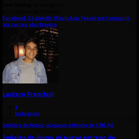
User Rating:
No Ratings Yet !
275
Lectura de 1 minuto
Facebook
X
LinkedIn
WhatsApp
Telegram
Compartir
vía correo electrónico
Lautaro Franchini
X
Instagram
Señales de Humo, el nuevo estreno de CINE.AR
Señales de Humo, el nuevo estreno de