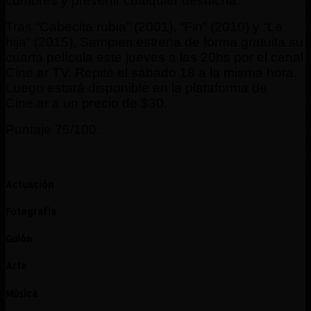
cumbres y prevenir cualquier desdicha.
Tras “Cabecita rubia” (2001), “Fin” (2010) y “La
hija” (2015), Sampieri estrena de forma gratuita su
cuarta película este jueves a las 20hs por el canal
Cine.ar TV. Repite el sábado 18 a la misma hora.
Luego estará disponible en la plataforma de
Cine.ar a un precio de $30.
Puntaje 75/100.
Actuación
Fotografìa
Guión
Arte
Música