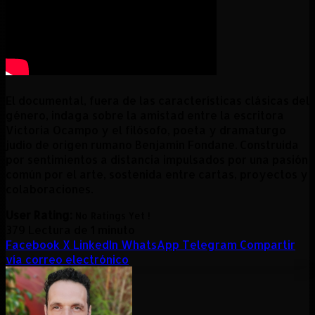
El documental, fuera de las características clásicas del
género, indaga sobre la amistad entre la escritora
Victoria Ocampo y el filósofo, poeta y dramaturgo
judío de origen rumano Benjamín Fondane. Construida
por sentimientos a distancia impulsados por una pasión
común por el arte, sostenida entre cartas, proyectos y
colaboraciones.
User Rating:
No Ratings Yet !
379
Lectura de 1 minuto
Facebook
X
LinkedIn
WhatsApp
Telegram
Compartir
vía correo electrónico