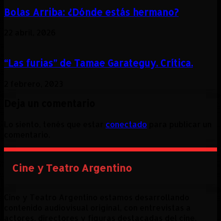
Bolas Arriba: ¿Dónde estás hermano?
22 abril, 2026
“Las furias” de Tamae Garateguy. Crítica.
2 febrero, 2023
Deja un comentario
Lo siento, tenés que estar
conectado
para publicar un
comentario.
Cine y Teatro Argentino
Cine y Teatro Argentino estamos desarrollando
contenido audiovisual original, con entrevistas a
actores, directores y figuras destacadas del cine,