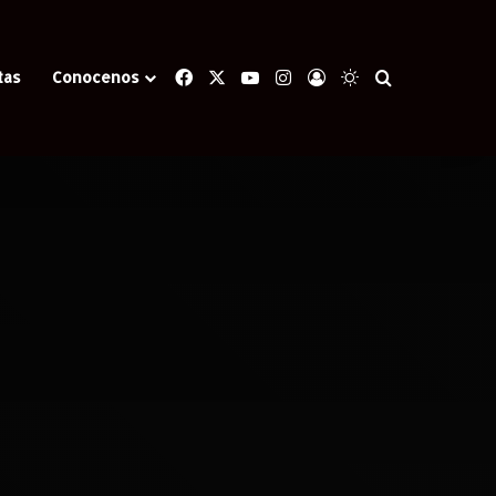
Facebook
X
YouTube
Instagram
Iniciar Sesión
Switch skin
Buscar
tas
Conocenos