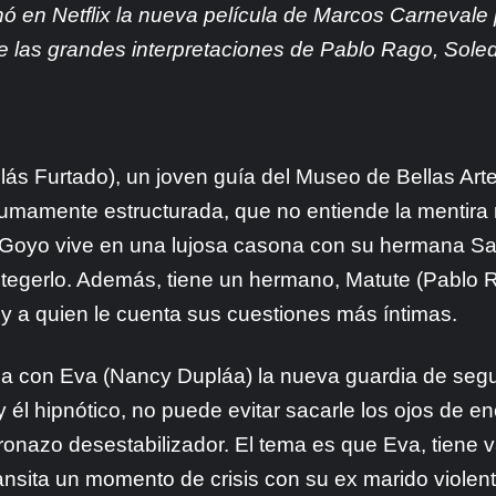
nó en Netflix la nueva película de Marcos Carnevale
as grandes interpretaciones de Pablo Rago, Soledad
colás Furtado), un joven guía del Museo de Bellas Ar
mamente estructurada, que no entiende la mentira n
. Goyo vive en una lujosa casona con su hermana Sau
otegerlo. Además, tiene un hermano, Matute (Pablo 
y a quien le cuenta sus cuestiones más íntimas.
za con Eva (Nancy Dupláa) la nueva guardia de seguri
y él hipnótico, no puede evitar sacarle los ojos de 
nazo desestabilizador. El tema es que Eva, tiene va
nsita un momento de crisis con su ex marido violent