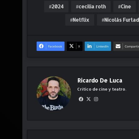
2024
cecilia roth
Cine
Netflix
Nicolás Furta
Facebook
X
LinkedIn
Compartir
Ricardo De Luca
Crítico de cine y teatro.
Fa
X
Ins
ce
ta
bo
gr
ok
am