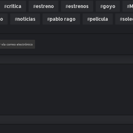
crítica
estreno
estrenos
goyo
M
do
noticias
pablo rago
película
sole
 vía correo electrónico