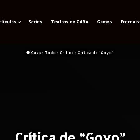
eliculas
Series
Teatros de CABA
Games
Entrevis
Casa
/
Todo
/
Critica
/
Crítica de “Goyo”
Crítica de “Goyo”