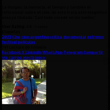
La imagen, la memoria, el tiempo y también el
reflexionar sobre el cine, de esto trata este magnífico
ensayo titulado “Casi todo sucede en los sueños”.
User Rating:
4.6
(
1
votes)
Etiquetas
2022
Cine
cine argentino
crítica
documental
estrenos
festival
peliculas
741
Lectura de 1 minuto
Facebook
X
LinkedIn
WhatsApp
Telegram
Compartir
vía correo electrónico