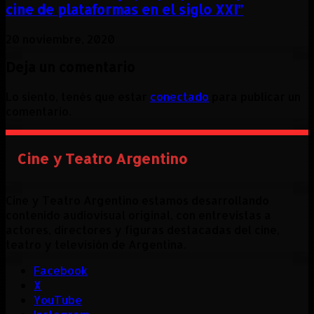
cine de plataformas en el siglo XXI”
20 noviembre, 2020
Deja un comentario
Lo siento, tenés que estar
conectado
para publicar un
comentario.
Cine y Teatro Argentino
Cine y Teatro Argentino estamos desarrollando
contenido audiovisual original, con entrevistas a
actores, directores y figuras destacadas del cine,
teatro y televisión de Argentina.
Facebook
X
YouTube