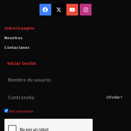
e
Facebook
X
YouTube
Instagram
t
a
n
Sobre la pagina
t
o
Nosotros
s
Contactanos
e
h
a
Iniciar Sesión
p
e
r
d
i
d
¿Olvidar?
o
"
Recuérdame