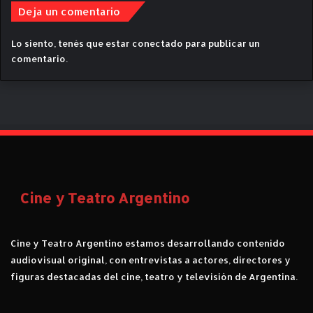
s
Deja un comentario
n
u
Lo siento, tenés que estar
conectado
para publicar un
e
comentario.
v
a
m
e
n
t
e
l
a
p
Cine y Teatro Argentino
a
l
a
Cine y Teatro Argentino estamos desarrollando contenido
b
audiovisual original, con entrevistas a actores, directores y
r
figuras destacadas del cine, teatro y televisión de Argentina.
a
q
u