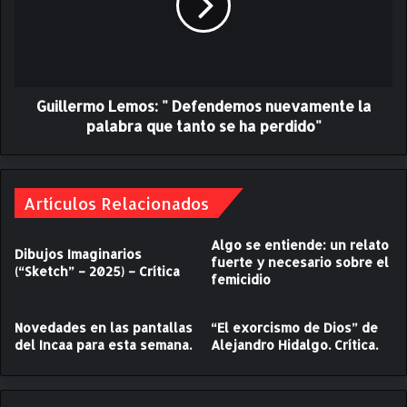
C
l
r
e
í
r
t
m
i
o
c
Guillermo Lemos: " Defendemos nuevamente la
L
a
e
palabra que tanto se ha perdido"
m
o
s
:
Artículos Relacionados
"
D
Algo se entiende: un relato
Dibujos Imaginarios
e
fuerte y necesario sobre el
(“Sketch” – 2025) – Crítica
f
femicidio
e
n
Novedades en las pantallas
“El exorcismo de Dios” de
d
del Incaa para esta semana.
Alejandro Hidalgo. Crítica.
e
m
o