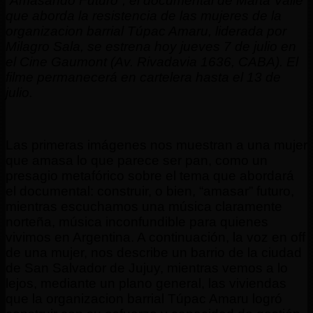
“Amasando Futuro”, el documental de Marta Valle
que aborda la resistencia de las mujeres de la
organizacion barrial Túpac Amaru, liderada por
Milagro Sala, se estrena hoy jueves 7 de julio en
el Cine Gaumont (Av. Rivadavia 1636, CABA). El
filme permanecerá en cartelera hasta el 13 de
julio.
Las primeras imágenes nos muestran a una mujer
que amasa lo que parece ser pan, como un
presagio metafórico sobre el tema que abordará
el documental: construir, o bien, “amasar” futuro,
mientras escuchamos una música claramente
norteña, música inconfundible para quienes
vivimos en Argentina. A continuación, la voz en off
de una mujer, nos describe un barrio de la ciudad
de San Salvador de Jujuy, mientras vemos a lo
lejos, mediante un plano general, las viviendas
que la organizacion barrial Túpac Amaru logró