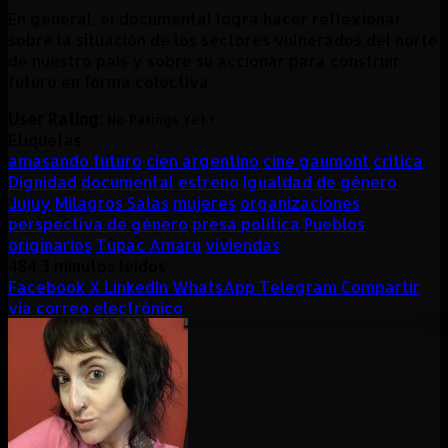
En general, el documental logra hacer reflexionar
sobre la situación de los sectores vulnerados del norte
de nuestro país y sobre su accionar para construir
futuro en forma colectiva.
User Rating:
No Ratings Yet !
Etiquetas
amasando futuro
cien argentino
cine gaumont
crítica
Dignidad
documental
estreno
Igualdad de género
Jujuy
Milagros Salas
mujeres
organizaciones
perspectiva de género
presa política
Pueblos
originarios
Tupac Amaru
viviendas
484
3 minutos leídos
Facebook
X
LinkedIn
WhatsApp
Telegram
Compartir
vía correo electrónico