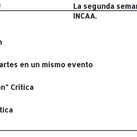
!
La segunda seman
L
a
INCAA.
s
e
g
u
n
n
d
a
s
artes en un mismo evento
e
m
a
n” Crítica
n
a
d
e
tica
d
i
c
i