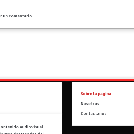
e
m
b
r un comentario.
r
e
e
n
e
l
I
N
C
A
A
.
Sobre la pagina
Nosotros
Contactanos
contenido audiovisual