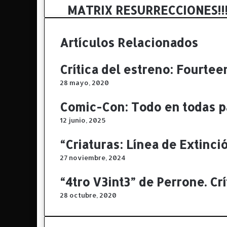
MATRIX RESURRECCIONES!!
M
A
T
Artículos Relacionados
R
I
X
Crítica del estreno: Fourtee
R
E
28 mayo, 2020
S
U
Comic-Con: Todo en todas p
R
12 junio, 2025
R
E
“Criaturas: Línea de Extinció
C
C
27 noviembre, 2024
I
O
“4tro V3int3” de Perrone. Crí
N
28 octubre, 2020
E
S
!