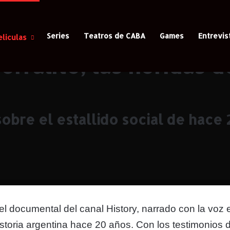
Series
Teatros de CABA
Games
Entrevis
eliculas
s de la crisis siguen abiertas
orralito, las heridas d
obre el estallido social de hace
, el documental del canal History, narrado con la voz 
istoria argentina hace 20 años. Con los testimonios