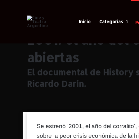
Inicio
Categorias
P
Casa
/
Todo
/
Cine
/
2001: el año del corralito, las herida
2001: el año del c
abiertas
El documental de History s
Ricardo Darín.
Se estrenó ‘2001, el año del corralito’
sobre la peor crisis económica de la h