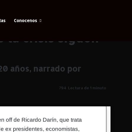
Facebook
X
YouTube
Instagram
Iniciar Sesión
Switch skin
Buscar
tas
Conocenos
e la crisis siguen
 20 años, narrado por
794
Lectura de 1 minuto
en off de Ricardo Darín, que trata
 de ex presidentes, economistas,