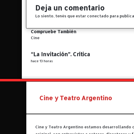
!
Deja un comentario
!
Lo siento, tenés que estar
conectado
para publica
Compruebe También
C
Cine
e
r
“La Invitación”. Crítica
r
hace 13 horas
a
r
Cine y Teatro Argentino
Cine y Teatro Argentino estamos desarrollando 