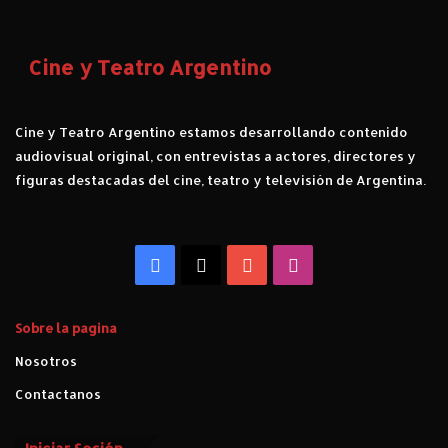
r
t
e
Cine y Teatro Argentino
d
e
E
Cine y Teatro Argentino estamos desarrollando contenido
l
audiovisual original, con entrevistas a actores, directores y
E
figuras destacadas del cine, teatro y televisión de Argentina.
t
e
r
n
Facebook
X
YouTube
Instagram
a
u
t
a
Sobre la pagina
Nosotros
Contactanos