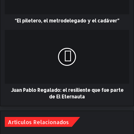
e
t
e
“El piletero, el metrodelegado y el cadáver”
r
o
,
J
e
u
l
a
m
n
e
P
t
a
r
b
o
l
d
o
e
Juan Pablo Regalado: el resiliente que fue parte
R
l
e
de El Eternauta
e
g
g
a
a
l
d
a
Artículos Relacionados
o
d
y
o