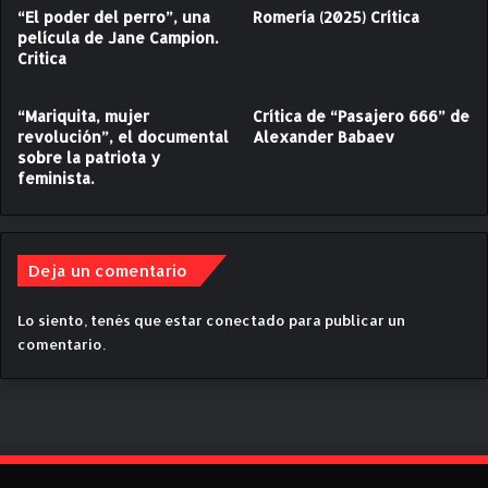
“El poder del perro”, una
Romería (2025) Crítica
e
:
película de Jane Campion.
l
e
Critica
c
l
a
r
d
e
“Mariquita, mujer
Crítica de “Pasajero 666” de
á
s
revolución”, el documental
Alexander Babaev
v
sobre la patriota y
i
feminista.
e
l
r
i
”
e
n
Deja un comentario
t
e
q
Lo siento, tenés que estar
conectado
para publicar un
u
comentario.
e
f
u
e
p
a