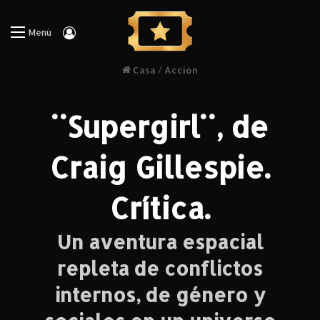
Iniciar Sesión
Menú
Casa
/
Acción
¨Supergirl¨, de
Craig Gillespie.
Crítica.
Un aventura espacial
repleta de conflictos
internos, de género y