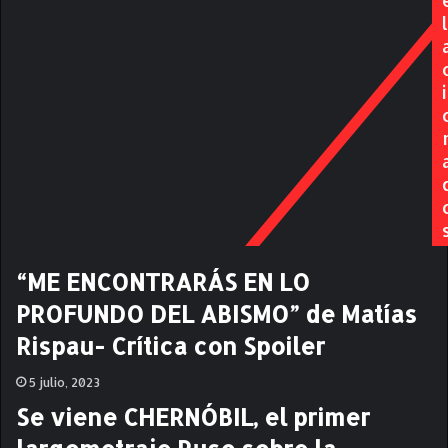
C
r
l
H
i
E
f
,
é
i
N
r
E
i
G
c
R
o
O
U
S
T
E
“ME ENCONTRARÁS EN LO
D
PROFUNDO DEL ABISMO” de Matías
;
Q
Rispau- Crítica con Spoiler
U
I
5 julio, 2023
N
Se viene CHERNÓBIL, el primer
C
E