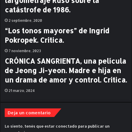
largometraje Ruso sobre la
A
catástrofe de 1986.
Ñ
O
2 septiembre, 2020
S
D
“Los tonos mayores” de Ingrid
E
Pokropek. Crítica.
S
P
7 noviembre, 2023
U
É
CRÓNICA SANGRIENTA, una película
S
de Jeong Ji-yeon. Madre e hija en
”
un drama de amor y control. Crítica.
21 marzo, 2024
Deja un comentario
Lo siento, tenés que estar
conectado
para publicar un